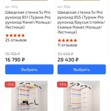
арт.
851р
арт.
855р
Шведская стенка Sv Pro
Шведская стенка Sv Pro
рукоход 851 (Турник Pro
рукоход 855 (Турник Pro
рукоход/Канат/Кольца/
рукоход/Брусья/стойка/
Лестница)
Скамья/Канат/Кольца/
Лестница)
25
отзывов
11
отзывов
19 750 ₽
33 450 ₽
16 790 ₽
28 430 ₽
Выбрать
Выбрать
-15%
-15%