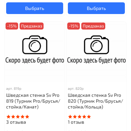
Выбрать
Выбрать
-15%
Предзаказ
-15%
Предзаказ
арт.
819р
арт.
820р
Шведская стенка Sv Pro
Шведская стенка Sv Pro
819 (Турник Pro/Брусья/
820 (Турник Pro/Брусья/
стойка/Канат)
стойка/Кольца)
3
отзыва
1
отзыв