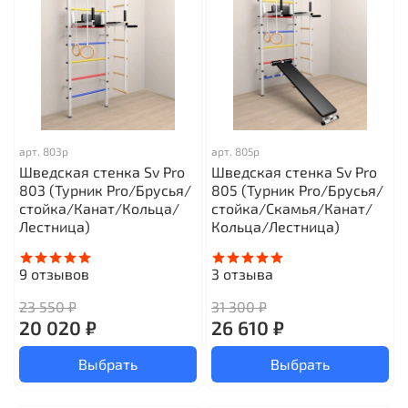
арт.
803р
арт.
805р
Шведская стенка Sv Pro
Шведская стенка Sv Pro
803 (Турник Pro/Брусья/
805 (Турник Pro/Брусья/
стойка/Канат/Кольца/
стойка/Скамья/Канат/
Лестница)
Кольца/Лестница)
9
отзывов
3
отзыва
23 550 ₽
31 300 ₽
20 020 ₽
26 610 ₽
Выбрать
Выбрать