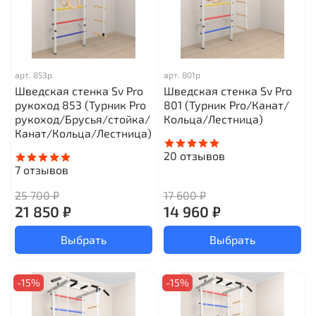
арт.
853р
арт.
801р
Шведская стенка Sv Pro
Шведская стенка Sv Pro
рукоход 853 (Турник Pro
801 (Турник Pro/Канат/
рукоход/Брусья/стойка/
Кольца/Лестница)
Канат/Кольца/Лестница)
20
отзывов
7
отзывов
25 700 ₽
17 600 ₽
21 850 ₽
14 960 ₽
Выбрать
Выбрать
-15%
-15%