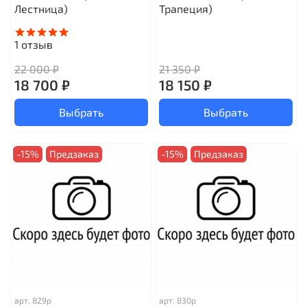
Лестница)
Трапеция)
1
отзыв
22 000 ₽
21 350 ₽
18 700 ₽
18 150 ₽
Выбрать
Выбрать
-15%
Предзаказ
-15%
Предзаказ
арт.
829р
арт.
830р