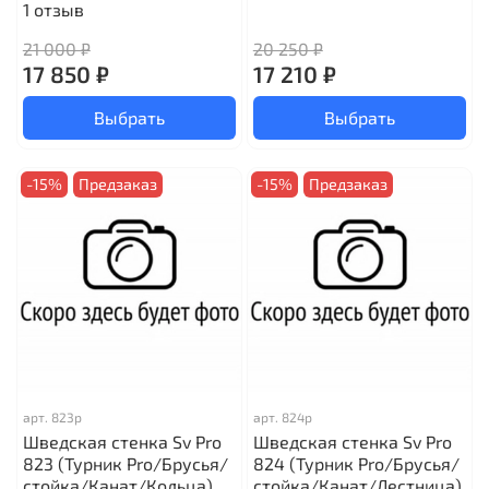
1
отзыв
21 000 ₽
20 250 ₽
17 850 ₽
17 210 ₽
Выбрать
Выбрать
-15%
Предзаказ
-15%
Предзаказ
арт.
823р
арт.
824р
Шведская стенка Sv Pro
Шведская стенка Sv Pro
823 (Турник Pro/Брусья/
824 (Турник Pro/Брусья/
стойка/Канат/Кольца)
стойка/Канат/Лестница)