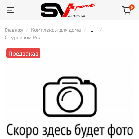
0
Главная
Комплексы для дома
...
С турником Pro
Предзаказ