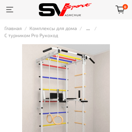
0
Главная
Комплексы для дома
...
С турником Pro Рукоход