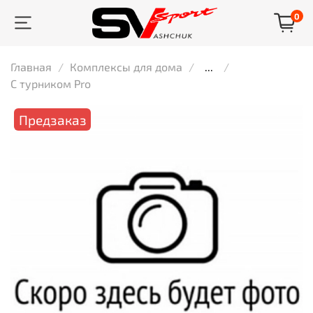
0
Главная
Комплексы для дома
...
С турником Pro
Предзаказ