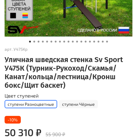
арт.
У475Кр
Уличная шведская стенка Sv Sport
У475К (Турник-Рукоход/Скамья/
Канат/кольца/лестница/Кронш
бокс/Щит баскет)
Цвет ступеней
ступени Разноцветные
ступени Чёрные
-10%
50 310 ₽
55 900 ₽