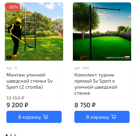
-30%
арт.
11
арт.
У141
Монтаж уличной
Комплект турник
шведской стенки Sv
прямой Sv Sport к
Sport (2 столба)
уличной шведской
стенке
13 150 ₽
9 200 ₽
8 750 ₽
В корзину
В корзину