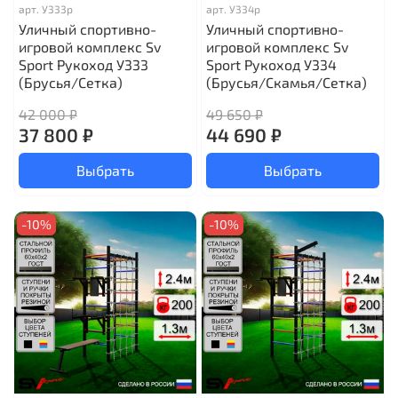
арт.
У333р
арт.
У334р
Уличный спортивно-
Уличный спортивно-
игровой комплекс Sv
игровой комплекс Sv
Sport Рукоход У333
Sport Рукоход У334
(Брусья/Сетка)
(Брусья/Скамья/Сетка)
42 000 ₽
49 650 ₽
37 800 ₽
44 690 ₽
Выбрать
Выбрать
-10%
-10%