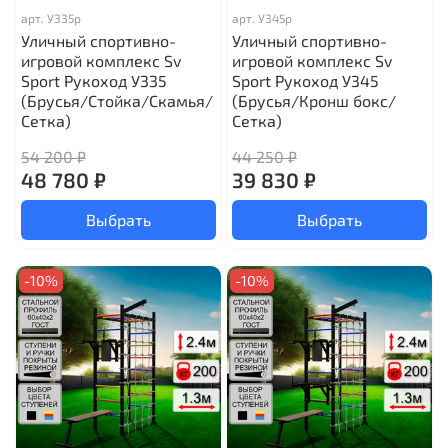
арт.
У335р
арт.
У345р
Уличный спортивно-
Уличный спортивно-
игровой комплекс Sv
игровой комплекс Sv
Sport Рукоход У335
Sport Рукоход У345
(Брусья/Стойка/Скамья/
(Брусья/Кронш бокс/
Сетка)
Сетка)
54 200 ₽
44 250 ₽
48 780 ₽
39 830 ₽
Выбрать
Выбрать
-10%
-10%