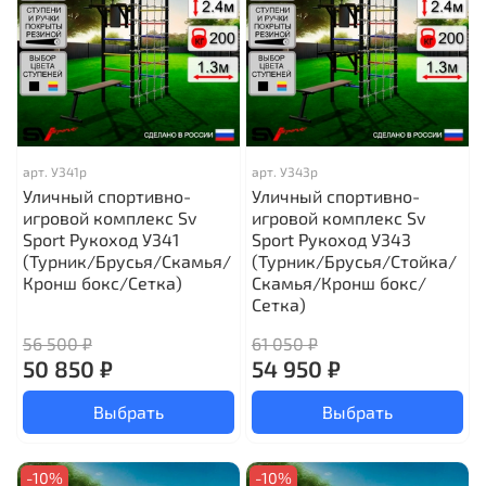
арт.
У341р
арт.
У343р
Уличный спортивно-
Уличный спортивно-
игровой комплекс Sv
игровой комплекс Sv
Sport Рукоход У341
Sport Рукоход У343
(Турник/Брусья/Скамья/
(Турник/Брусья/Стойка/
Кронш бокс/Сетка)
Скамья/Кронш бокс/
Сетка)
56 500 ₽
61 050 ₽
50 850 ₽
54 950 ₽
Выбрать
Выбрать
-10%
-10%