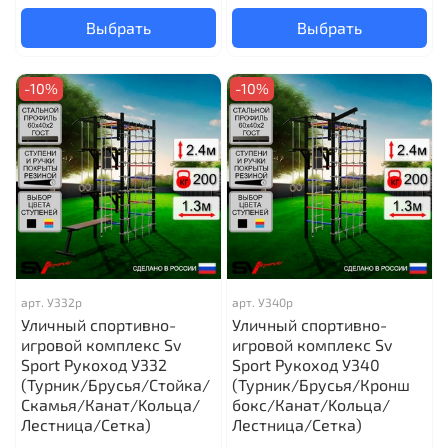
Выбрать
Выбрать
-10%
-10%
арт.
У332р
арт.
У340р
Уличный спортивно-
Уличный спортивно-
игровой комплекс Sv
игровой комплекс Sv
Sport Рукоход У332
Sport Рукоход У340
(Турник/Брусья/Стойка/
(Турник/Брусья/Кронш
Скамья/Канат/Kольца/
бокс/Канат/Kольца/
Лестница/Сетка)
Лестница/Сетка)