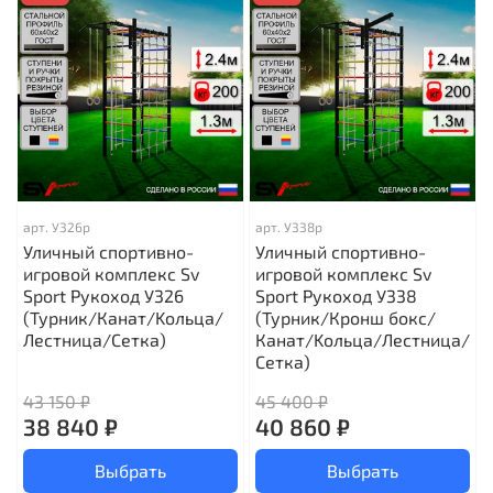
арт.
У326р
арт.
У338р
Уличный спортивно-
Уличный спортивно-
игровой комплекс Sv
игровой комплекс Sv
Sport Рукоход У326
Sport Рукоход У338
(Турник/Канат/Kольца/
(Турник/Кронш бокс/
Лестница/Сетка)
Канат/Kольца/Лестница/
Сетка)
43 150 ₽
45 400 ₽
38 840 ₽
40 860 ₽
Выбрать
Выбрать