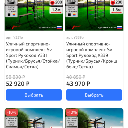
арт.
У331р
арт.
У339р
Уличный спортивно-
Уличный спортивно-
игровой комплекс Sv
игровой комплекс Sv
Sport Рукоход У331
Sport Рукоход У339
(Турник/Брусья/Стойка/
(Турник/Брусья/Кронш
Скамья/Сетка)
бокс/Сетка)
58 800 ₽
48 850 ₽
52 920 ₽
43 970 ₽
Выбрать
Выбрать
-10%
-10%