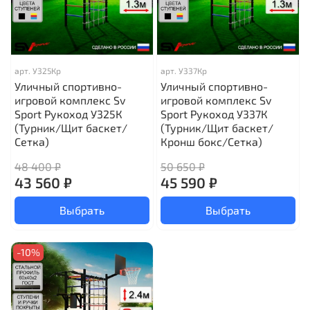
арт.
У325Кр
арт.
У337Кр
Уличный спортивно-
Уличный спортивно-
игровой комплекс Sv
игровой комплекс Sv
Sport Рукоход У325К
Sport Рукоход У337К
(Турник/Щит баскет/
(Турник/Щит баскет/
Сетка)
Кронш бокс/Сетка)
48 400 ₽
50 650 ₽
43 560 ₽
45 590 ₽
Выбрать
Выбрать
-10%