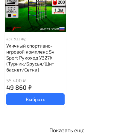
арт.
У327Кр
Уличный спортивно-
игровой комплекс Sv
Sport Рукоход У327К
(Турник/Брусья/Щит
баскет/Сетка)
55 400 ₽
49 860 ₽
Выбрать
Показать еще