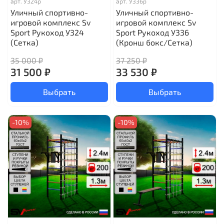
арт.
У324р
арт.
У336р
Уличный спортивно-
Уличный спортивно-
игровой комплекс Sv
игровой комплекс Sv
Sport Рукоход У324
Sport Рукоход У336
(Сетка)
(Кронш бокс/Сетка)
35 000 ₽
37 250 ₽
31 500 ₽
33 530 ₽
Выбрать
Выбрать
-10%
-10%