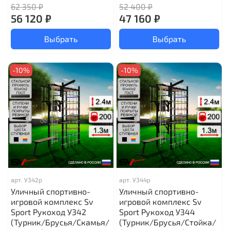
62 350 ₽
52 400 ₽
56 120 ₽
47 160 ₽
Выбрать
Выбрать
-10%
-10%
арт.
У342р
арт.
У344р
Уличный спортивно-
Уличный спортивно-
игровой комплекс Sv
игровой комплекс Sv
Sport Рукоход У342
Sport Рукоход У344
(Турник/Брусья/Скамья/
(Турник/Брусья/Стойка/