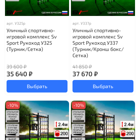
арт.
У325р
арт.
У337р
Уличный спортивно-
Уличный спортивно-
игровой комплекс Sv
игровой комплекс Sv
Sport Рукоход У325
Sport Рукоход У337
(Турник/Сетка)
(Турник/Кронш бокс/
Сетка)
39 600 ₽
41 850 ₽
35 640 ₽
37 670 ₽
Выбрать
Выбрать
-10%
-10%