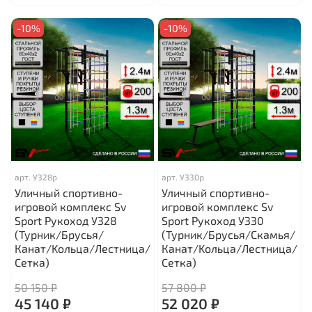
-10%
-10%
арт.
У328р
арт.
У330р
Уличный спортивно-
Уличный спортивно-
игровой комплекс Sv
игровой комплекс Sv
Sport Рукоход У328
Sport Рукоход У330
(Турник/Брусья/
(Турник/Брусья/Скамья/
Канат/Kольца/Лестница/
Канат/Kольца/Лестница/
Сетка)
Сетка)
50 150 ₽
57 800 ₽
45 140 ₽
52 020 ₽