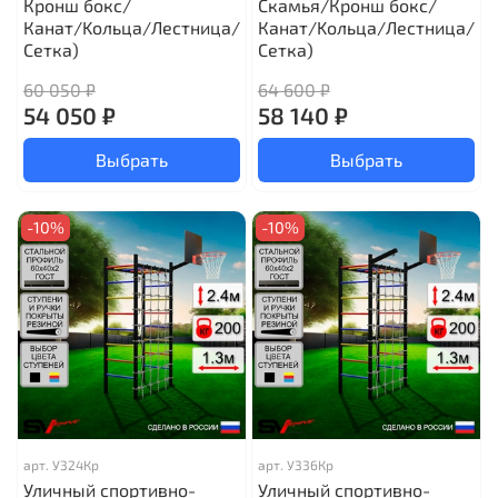
Кронш бокс/
Скамья/Кронш бокс/
Канат/Kольца/Лестница/
Канат/Kольца/Лестница/
Сетка)
Сетка)
60 050 ₽
64 600 ₽
54 050 ₽
58 140 ₽
Выбрать
Выбрать
-10%
-10%
арт.
У324Кр
арт.
У336Кр
Уличный спортивно-
Уличный спортивно-