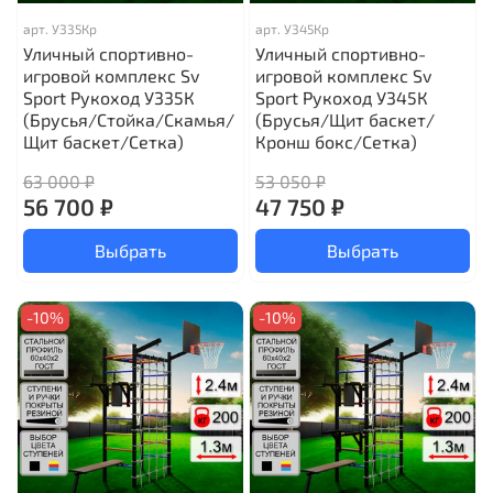
арт.
У335Кр
арт.
У345Кр
Уличный спортивно-
Уличный спортивно-
игровой комплекс Sv
игровой комплекс Sv
Sport Рукоход У335К
Sport Рукоход У345К
(Брусья/Стойка/Скамья/
(Брусья/Щит баскет/
Щит баскет/Сетка)
Кронш бокс/Сетка)
63 000 ₽
53 050 ₽
56 700 ₽
47 750 ₽
Выбрать
Выбрать
-10%
-10%