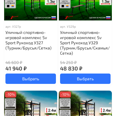
арт.
У327р
арт.
У329р
Уличный спортивно-
Уличный спортивно-
игровой комплекс Sv
игровой комплекс Sv
Sport Рукоход У327
Sport Рукоход У329
(Турник/Брусья/Сетка)
(Турник/Брусья/Скамья/
Сетка)
46 600 ₽
54 250 ₽
41 940 ₽
48 830 ₽
Выбрать
Выбрать
-10%
-10%