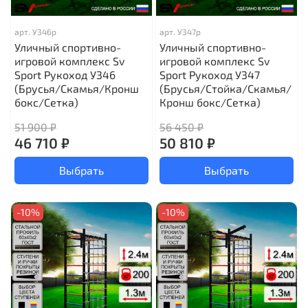
арт.
У346р
арт.
У347р
Уличный спортивно-
Уличный спортивно-
игровой комплекс Sv
игровой комплекс Sv
Sport Рукоход У346
Sport Рукоход У347
(Брусья/Скамья/Кронш
(Брусья/Стойка/Скамья/
бокс/Сетка)
Кронш бокс/Сетка)
51 900 ₽
56 450 ₽
46 710 ₽
50 810 ₽
Выбрать
Выбрать
-10%
-10%