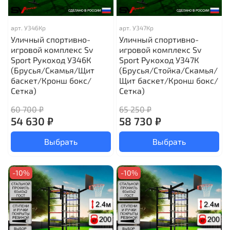
арт.
У346Кр
арт.
У347Кр
Уличный спортивно-
Уличный спортивно-
игровой комплекс Sv
игровой комплекс Sv
Sport Рукоход У346К
Sport Рукоход У347К
(Брусья/Скамья/Щит
(Брусья/Стойка/Скамья/
баскет/Кронш бокс/
Щит баскет/Кронш бокс/
Сетка)
Сетка)
60 700 ₽
65 250 ₽
54 630 ₽
58 730 ₽
Выбрать
Выбрать
-10%
-10%