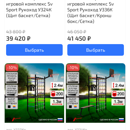
игровой комплекс Sv
игровой комплекс Sv
Sport Рукоход У324К
Sport Рукоход У336К
(Щит баскет/Сетка)
(Щит баскет/Кронш
бокс/Сетка)
43 800 ₽
46 050 ₽
39 420 ₽
41 450 ₽
Выбрать
Выбрать
-10%
-10%
арт.
У333Кр
арт.
У334Кр