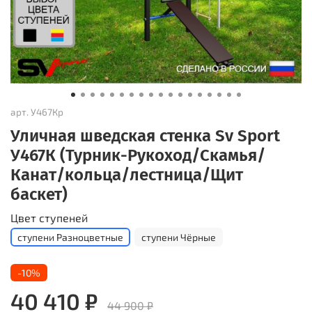
арт.
У467Кр
Уличная шведская стенка Sv Sport
У467К (Турник-Рукоход/Скамья/
Канат/кольца/лестница/Щит
баскет)
Цвет ступеней
ступени Разноцветные
ступени Чёрные
-10%
40 410 ₽
44 900 ₽