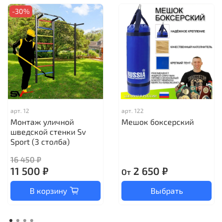
-30%
арт.
12
арт.
122
Монтаж уличной
Мешок боксерский
шведской стенки Sv
Sport (3 столба)
16 450 ₽
11 500 ₽
2 650 ₽
От
В корзину
Выбрать