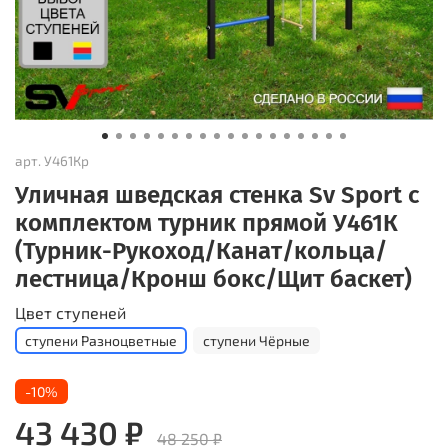
арт.
У461Кр
Уличная шведская стенка Sv Sport с
комплектом турник прямой У461К
(Турник-Рукоход/Канат/кольца/
лестница/Кронш бокс/Щит баскет)
Цвет ступеней
ступени Разноцветные
ступени Чёрные
-10%
43 430 ₽
48 250 ₽