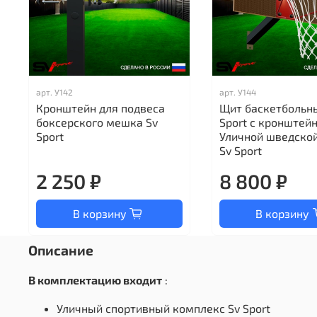
арт.
У142
арт.
У144
Кронштейн для подвеса
Щит баскетбольн
боксерского мешка Sv
Sport c кронштей
Sport
Уличной шведской
Sv Sport
2 250 ₽
8 800 ₽
В корзину
В корзину
Описание
В комплектацию входит
:
Уличный спортивный комплекс Sv Sport