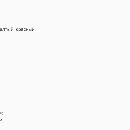
желтый, красный.
см;
м.