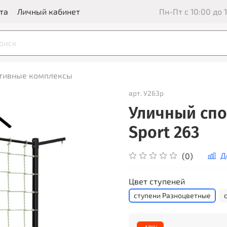
та
Личный кабинет
Пн-Пт с 10:00 до 1
ртивные комплексы
арт.
У263р
Уличный спо
Sport 263
Д
(0)
Цвет ступеней
ступени Разноцветные