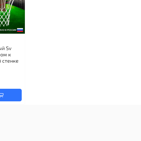
ый Sv
ном к
 стенке