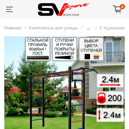
0
Главная
Комплексы для улицы
...
С турником