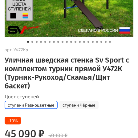
арт.
У472Кр
Уличная шведская стенка Sv Sport с
комплектом турник прямой У472К
(Турник-Рукоход/Скамья/Щит
баскет)
Цвет ступеней
ступени Разноцветные
ступени Чёрные
-10%
45 090 ₽
50 100 ₽