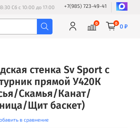
+7(985) 723-49-41
8:30 Сб с 10:00 до 17:00
0
0
0 ₽
ская стенка Sv Sport с
турник прямой У420К
сья/Скамья/Канат/
ница/Щит баскет)
обавить в сравнение