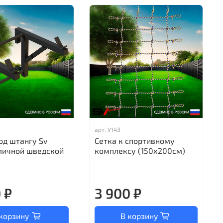
арт.
У143
од штангу Sv
Сетка к спортивному
уличной шведской
комплексу (150х200см)
 ₽
3 900 ₽
корзину
В корзину