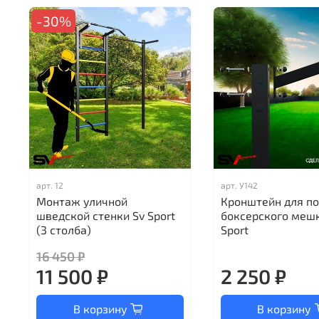
-30%
арт.
12
арт.
У142
Монтаж уличной
Кронштейн для п
шведской стенки Sv Sport
боксерского мешк
(3 столба)
Sport
16 450 ₽
11 500 ₽
2 250 ₽
В корзину
В корзину