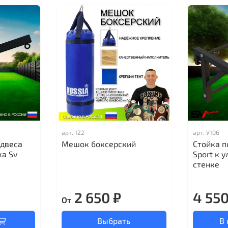
арт.
122
арт.
У106
одвеса
Мешок боксерский
Стойка п
а Sv
Sport к 
стенке
2 650 ₽
4 550
От
Выбрать
В 