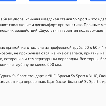
себя во дворе! Уличная шведская стенка Sv Sport – это и
чают скольжение и дискомфорт при занятиях. Прочные ме
внешних воздействий. Двухлетняя гарантия подтверждает 
ник прямой изготовлена из профильной трубы 60 х 60 х 4 
 мозоли, не прокручиваются, не имеют запаха, приятны н
зии, истиранию и температурным перепадам. Все торцы, б
овки на глубину не менее 600 мм.
рник Sv Sport стандарт к УШС, Брусья Sv Sport к УШС, Ска
е, лестница веревочная, Щит баскетбольный Sv Sport c к