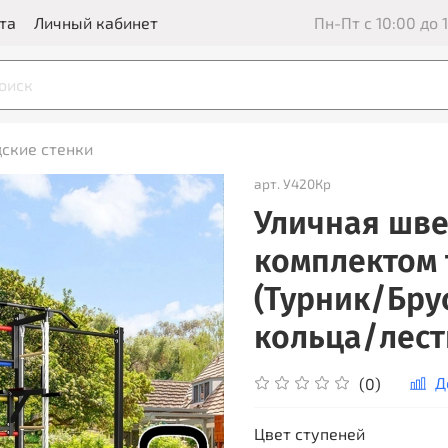
та
Личный кабинет
Пн-Пт с 10:00 до 1
ские стенки
арт.
У420Кр
Уличная швед
комплектом 
(Турник/Бру
кольца/лест
Д
(0)
Цвет ступеней