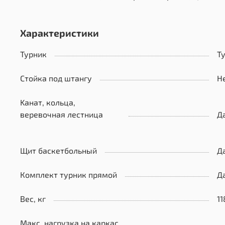
Характеристики
Турник
Т
Стойка под штангу
Н
Kанат, кольца,
веревочная лестница
Д
Щит баскетбольный
Д
Комплект турник прямой
Д
Вес, кг
11
Макс. нагрузка на каркас