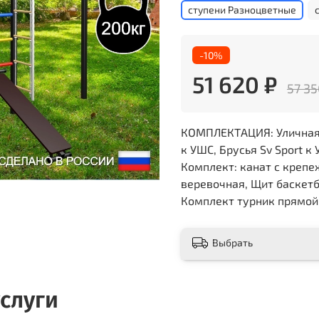
ступени Разноцветные
-10%
51 620 ₽
57 35
КОМПЛЕКТАЦИЯ: Уличная ш
к УШС, Брусья Sv Sport к
Комплект: канат с крепе
веревочная, Щит баскетб
Комплект турник прямой
Выбрать
слуги