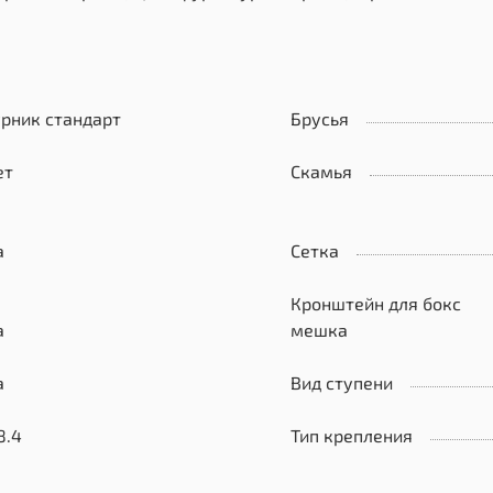
урник стандарт
Брусья
ет
Скамья
а
Сетка
Кронштейн для бокс
а
мешка
а
Вид ступени
8.4
Тип крепления