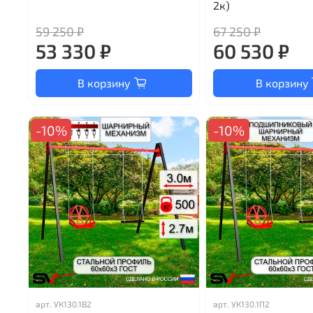
2к)
59 250 ₽
67 250 ₽
53 330 ₽
60 530 ₽
В корзину
В корзину
-10%
-10%
арт.
УК130.1В2
арт.
УК130.1П2