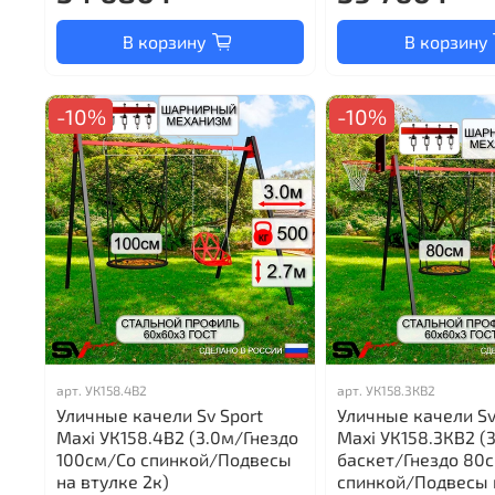
В корзину
В корзину
-10%
-10%
арт.
УК158.4В2
арт.
УК158.3КВ2
Уличные качели Sv Sport
Уличные качели Sv
Maxi УК158.4В2 (3.0м/Гнездо
Maxi УК158.3КВ2 
100см/Со спинкой/Подвесы
баскет/Гнездо 80
на втулке 2к)
спинкой/Подвесы 