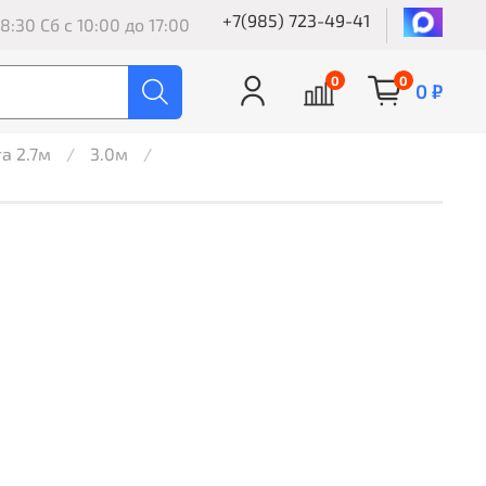
+7(985) 723-49-41
8:30 Сб с 10:00 до 17:00
0
0
0 ₽
а 2.7м
3.0м