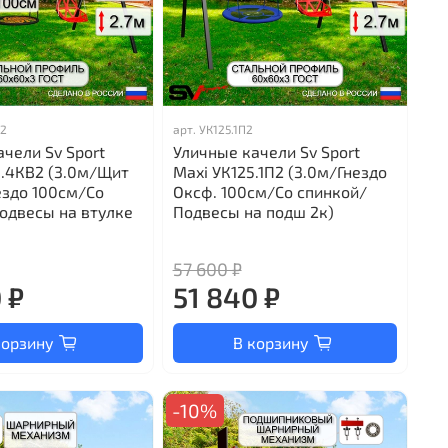
В2
арт.
УК125.1П2
чели Sv Sport
Уличные качели Sv Sport
8.4КВ2 (3.0м/Щит
Maxi УК125.1П2 (3.0м/Гнездо
ездо 100см/Со
Оксф. 100см/Со спинкой/
одвесы на втулке
Подвесы на подш 2к)
57 600 ₽
 ₽
51 840 ₽
корзину
В корзину
-10%