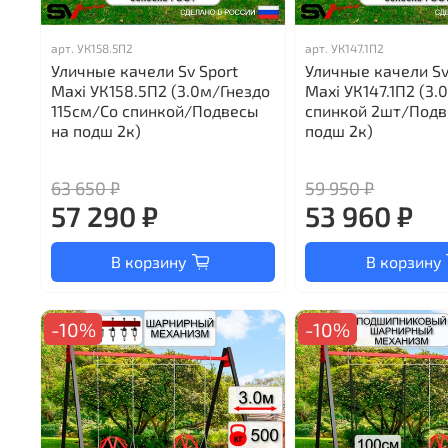
арт.
УК158.5П2
арт.
УК147.1П2
Уличные качели Sv Sport
Уличные качели Sv
Maxi УК158.5П2 (3.0м/Гнездо
Maxi УК147.1П2 (3.
115см/Со спинкой/Подвесы
спинкой 2шт/Подв
на подш 2к)
подш 2к)
63 650 ₽
59 950 ₽
57 290 ₽
53 960 ₽
В корзину
В корзину
-10%
-10%