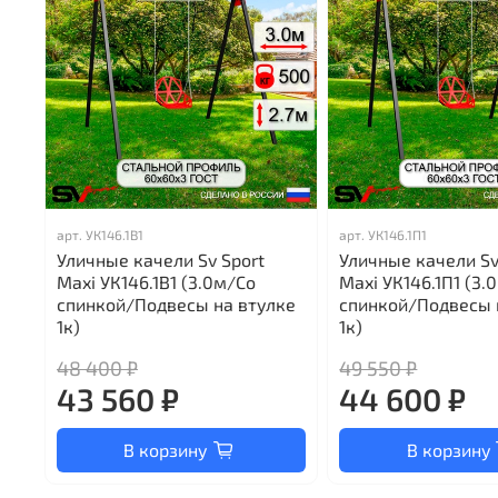
арт.
УК146.1В1
арт.
УК146.1П1
Уличные качели Sv Sport
Уличные качели Sv
Maxi УК146.1В1 (3.0м/Со
Maxi УК146.1П1 (3.
спинкой/Подвесы на втулке
спинкой/Подвесы 
1к)
1к)
48 400 ₽
49 550 ₽
43 560 ₽
44 600 ₽
В корзину
В корзину