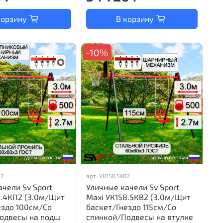
корзину
В корзину
-10%
П2
арт.
УК158.5КВ2
чели Sv Sport
Уличные качели Sv Sport
8.4КП2 (3.0м/Щит
Maxi УК158.5КВ2 (3.0м/Щит
ездо 100см/Со
баскет/Гнездо 115см/Со
одвесы на подш
спинкой/Подвесы на втулке