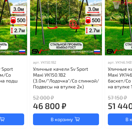
арт.
УК150.1В2
арт.
УК146.1КВ
 Sport
Уличные качели Sv Sport
Уличные ка
0м/Со
Maxi УК150.1В2
Maxi УК146
на подш
(3.0м/"Лодочка"/Со спинкой/
баскет/Со
Подвесы на втулке 2к)
на втулке 
52 000 ₽
57 150 ₽
46 800 ₽
51 440
В корзину
В 