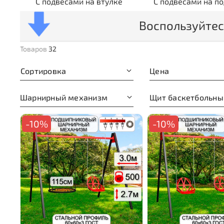
С подвесами на втулке
С подвесами на п
Воспользуйтес
Товаров
32
Сортировка
Цена
Шарнирный механизм
Щит баскетбольны
-10%
-10%