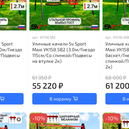
арт.
УК158.5В2
арт.
УК158.4К
 Sport
Уличные качели Sv Sport
Уличные ка
.0м/Гнездо
Maxi УК158.5В2 (3.0м/Гнездо
Maxi УК15
/Подвесы
115см/Со спинкой/Подвесы
баскет/Гн
на втулке 2к)
спинкой/П
2к)
61 350 ₽
68 000 ₽
55 220 ₽
61 200
В корзину
В 
-10%
-10%