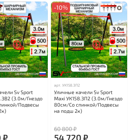
-10%
2
арт.
УК158.3П2
чели Sv Sport
Уличные качели Sv Sport
.3В2 (3.0м/Гнездо
Maxi УК158.3П2 (3.0м/Гнездо
пинкой/Подвесы
80см/Со спинкой/Подвесы
2к)
на подш 2к)
60 800 ₽
 ₽
54 720 ₽