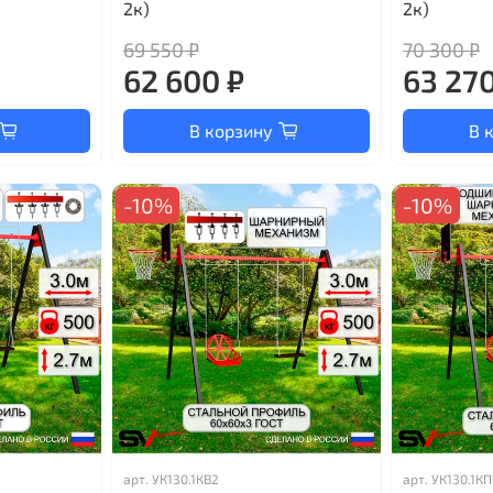
2к)
2к)
69 550 ₽
70 300 ₽
62 600 ₽
63 270
В корзину
В 
-10%
-10%
арт.
УК130.1КВ2
арт.
УК130.1КП