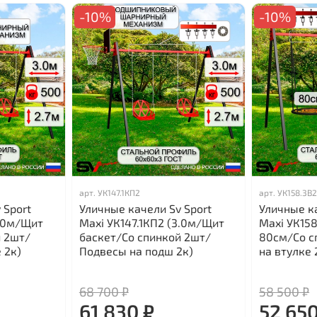
-10%
-10%
арт.
УК147.1КП2
арт.
УК158.3В
 Sport
Уличные качели Sv Sport
Уличные ка
3.0м/Щит
Maxi УК147.1КП2 (3.0м/Щит
Maxi УК158
й 2шт/
баскет/Со спинкой 2шт/
80см/Со с
 2к)
Подвесы на подш 2к)
на втулке 
68 700 ₽
58 500 ₽
61 830 ₽
52 650