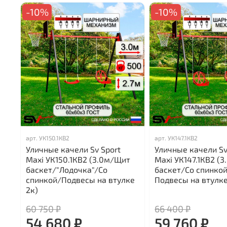
-10%
-10%
арт.
УК150.1КВ2
арт.
УК147.1КВ2
Уличные качели Sv Sport
Уличные качели Sv
Maxi УК150.1КВ2 (3.0м/Щит
Maxi УК147.1КВ2 (
баскет/"Лодочка"/Со
баскет/Со спинко
спинкой/Подвесы на втулке
Подвесы на втулке
2к)
60 750 ₽
66 400 ₽
54 680 ₽
59 760 ₽