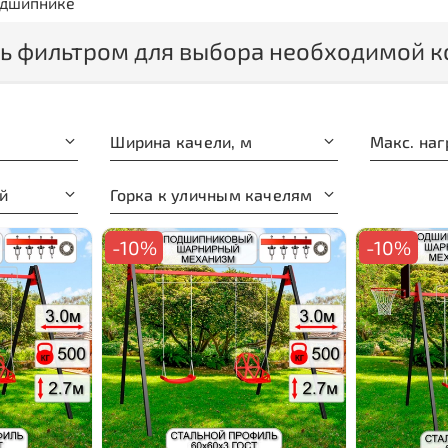
одшипнике
ь фильтром для выбора необходимой к
Ширина качели, м
й
Горка к уличным качелям
-10%
-10%