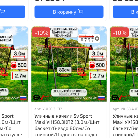
В корзину
В 
-10%
-10%
арт.
УК158.3КП2
арт.
УК158.4К
 Sport
Уличные качели Sv Sport
Уличные ка
(3.0м/Щит
Maxi УК158.3КП2 (3.0м/Щит
Maxi УК15
см/Со
баскет/Гнездо 80см/Со
баскет/Гн
на втулке
спинкой/Подвесы на подш
спинкой/П