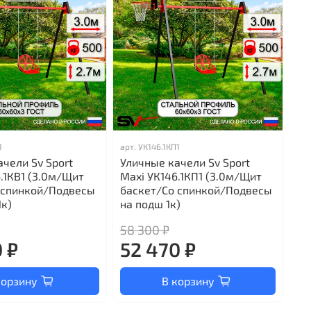
1
арт.
УК146.1КП1
чели Sv Sport
Уличные качели Sv Sport
.1КВ1 (3.0м/Щит
Maxi УК146.1КП1 (3.0м/Щит
 спинкой/Подвесы
баскет/Со спинкой/Подвесы
1к)
на подш 1к)
58 300 ₽
 ₽
52 470 ₽
корзину
В корзину