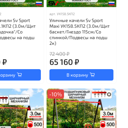
2
арт.
УК158.5КП2
чели Sv Sport
Уличные качели Sv Sport
0.1КП2 (3.0м/Щит
Maxi УК158.5КП2 (3.0м/Щит
одочка"/Со
баскет/Гнездо 115см/Со
одвесы на подш
спинкой/Подвесы на подш
2к)
72 400 ₽
 ₽
65 160 ₽
корзину
В корзину
-10%