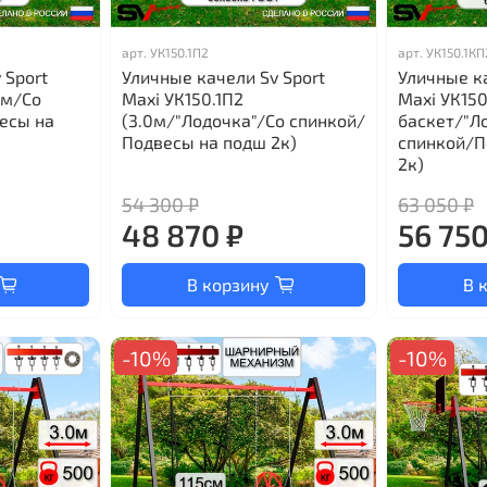
арт.
УК150.1П2
арт.
УК150.1КП
 Sport
Уличные качели Sv Sport
Уличные ка
0м/Со
Maxi УК150.1П2
Maxi УК15
есы на
(3.0м/"Лодочка"/Со спинкой/
баскет/"Л
Подвесы на подш 2к)
спинкой/П
2к)
54 300 ₽
63 050 ₽
48 870 ₽
56 750
В корзину
В 
-10%
-10%