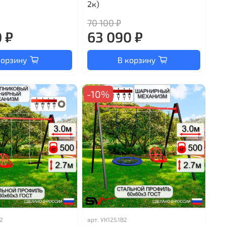
2к)
70 100 ₽
 ₽
63 090 ₽
корзину
В корзину
-10%
2
арт.
УК125.1В2