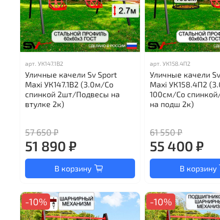
арт.
УК147.1В2
арт.
УК158.4П2
Уличные качели Sv Sport
Уличные качели Sv
Maxi УК147.1В2 (3.0м/Со
Maxi УК158.4П2 (3
спинкой 2шт/Подвесы на
100см/Со спинкой
втулке 2к)
на подш 2к)
57 650 ₽
61 550 ₽
51 890 ₽
55 400 ₽
В корзину
В корзину
-10%
-10%