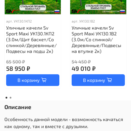
арт.
УК130.1КП2
арт.
УК130.1В2
Уличные качели Sv
Уличные качели Sv
Sport Maxi УК130.1КП2
Sport Maxi УК130.1В2
(3.0м/Щит баскет/Со
(3.0м/Со спинкой/
спинкой/Деревянные/
Деревянные/Подвесы
Подвесы на подш 2к)
на втулке 2к)
65 500 ₽
54 450 ₽
58 950 ₽
49 010 ₽
В корзину
В корзину
Описание
Особенность данной модели - возможность качаться
как одному, так и вместе с друзьями.