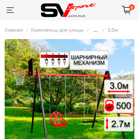
0
Главная
Комплексы для улицы
...
3.0м