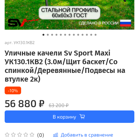
арт.
УК130.1КВ2
Уличные качели Sv Sport Maxi
УК130.1КВ2 (3.0м/Щит баскет/Со
спинкой/Деревянные/Подвесы на
втулке 2к)
-10%
56 880 ₽
63 200 ₽
В корзину
Добавить в сравнение
(0)