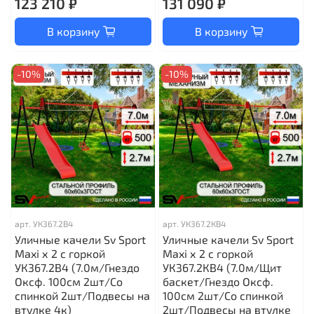
123 210 ₽
131 090 ₽
В корзину
В корзину
-10%
-10%
арт.
УК367.2В4
арт.
УК367.2КВ4
Уличные качели Sv Sport
Уличные качели Sv Sport
Maxi х 2 с горкой
Maxi х 2 с горкой
УК367.2В4 (7.0м/Гнездо
УК367.2КВ4 (7.0м/Щит
Оксф. 100см 2шт/Со
баскет/Гнездо Оксф.
спинкой 2шт/Подвесы на
100см 2шт/Со спинкой
втулке 4к)
2шт/Подвесы на втулке