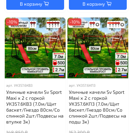
В корзину
В корзину
-10%
-10%
арт.
УК357.6КВ3
арт.
УК357.6КП3
Уличные качели Sv Sport
Уличные качели Sv Sport
Maxi х 2 с горкой
Maxi х 2 с горкой
УК357.6КВ3 (7.0м/Щит
УК357.6КП3 (7.0м/Щит
баскет/Гнездо 80см/Со
баскет/Гнездо 80см/Со
спинкой 2шт/Подвесы на
спинкой 2шт/Подвесы на
втулке 3к)
подш 3к)
148 850 ₽
152 300 ₽