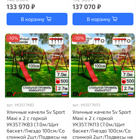
133 970 ₽
137 070 ₽
В корзину
В корзину
-10%
-10%
арт.
УК357.7КВ3
арт.
УК357.7КП3
Уличные качели Sv Sport
Уличные качели Sv Sport
Maxi х 2 с горкой
Maxi х 2 с горкой
УК357.7КВ3 (7.0м/Щит
УК357.7КП3 (7.0м/Щит
баскет/Гнездо 100см/Со
баскет/Гнездо 100см/Со
спинкой 2шт/Подвесы на
спинкой 2шт/Подвесы на