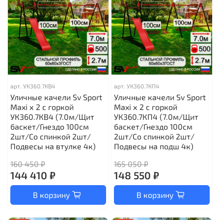
арт.
УК360.7КВ4
арт.
УК360.7КП4
Уличные качели Sv Sport
Уличные качели Sv Sport
Maxi х 2 с горкой
Maxi х 2 с горкой
УК360.7КВ4 (7.0м/Щит
УК360.7КП4 (7.0м/Щит
баскет/Гнездо 100см
баскет/Гнездо 100см
2шт/Со спинкой 2шт/
2шт/Со спинкой 2шт/
Подвесы на втулке 4к)
Подвесы на подш 4к)
160 450 ₽
165 050 ₽
144 410 ₽
148 550 ₽
В корзину
В корзину