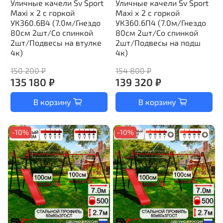
Уличные качели Sv Sport
Уличные качели Sv Sport
Maxi х 2 с горкой
Maxi х 2 с горкой
УК360.6В4 (7.0м/Гнездо
УК360.6П4 (7.0м/Гнездо
80см 2шт/Со спинкой
80см 2шт/Со спинкой
2шт/Подвесы на втулке
2шт/Подвесы на подш
4к)
4к)
150 200 ₽
154 800 ₽
135 180 ₽
139 320 ₽
В корзину
В корзину
-10%
-10%