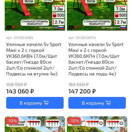
арт.
УК360.6КВ4
арт.
УК360.6КП4
Уличные качели Sv Sport
Уличные качели Sv Sport
Maxi х 2 с горкой
Maxi х 2 с горкой
УК360.6КВ4 (7.0м/Щит
УК360.6КП4 (7.0м/Щит
баскет/Гнездо 80см
баскет/Гнездо 80см
2шт/Со спинкой 2шт/
2шт/Со спинкой 2шт/
Подвесы на втулке 4к)
Подвесы на подш 4к)
158 950 ₽
163 550 ₽
143 060 ₽
147 200 ₽
В корзину
В корзину
-10%
-10%