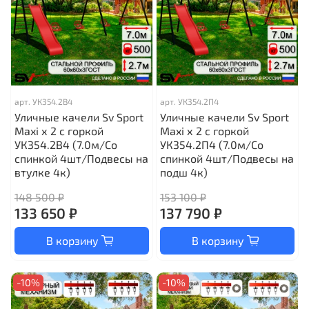
арт.
УК354.2В4
арт.
УК354.2П4
Уличные качели Sv Sport
Уличные качели Sv Sport
Maxi х 2 с горкой
Maxi х 2 с горкой
УК354.2В4 (7.0м/Со
УК354.2П4 (7.0м/Со
спинкой 4шт/Подвесы на
спинкой 4шт/Подвесы на
втулке 4к)
подш 4к)
148 500 ₽
153 100 ₽
133 650 ₽
137 790 ₽
В корзину
В корзину
-10%
-10%