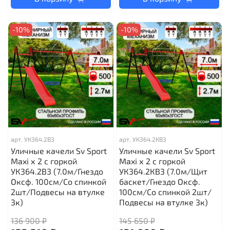
-10%
-10%
арт.
УК364.2В3
арт.
УК364.2КВ3
Уличные качели Sv Sport
Уличные качели Sv Sport
Maxi х 2 с горкой
Maxi х 2 с горкой
УК364.2В3 (7.0м/Гнездо
УК364.2КВ3 (7.0м/Щит
Оксф. 100см/Со спинкой
баскет/Гнездо Оксф.
2шт/Подвесы на втулке
100см/Со спинкой 2шт/
3к)
Подвесы на втулке 3к)
136 900 ₽
145 650 ₽