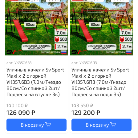
арт.
УК357.6В3
арт.
УК357.6П3
Уличные качели Sv Sport
Уличные качели Sv Sport
Maxi х 2 с горкой
Maxi х 2 с горкой
УК357.6В3 (7.0м/Гнездо
УК357.6П3 (7.0м/Гнездо
80см/Со спинкой 2шт/
80см/Со спинкой 2шт/
Подвесы на втулке 3к)
Подвесы на подш 3к)
140 100 ₽
143 550 ₽
126 090 ₽
129 200 ₽
В корзину
В корзину