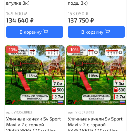
втулке 3к)
подш 3к)
149 600 ₽
153 050 ₽
134 640 ₽
137 750 ₽
В корзину
В корзину
-10%
-10%
арт.
УК357.8КВ3
арт.
УК357.8КП3
Уличные качели Sv Sport
Уличные качели Sv Sport
Maxi х 2 с горкой
Maxi х 2 с горкой
УК357.8КВ3 (7.0м/Щит
УК357.8КП3 (7.0м/Щит