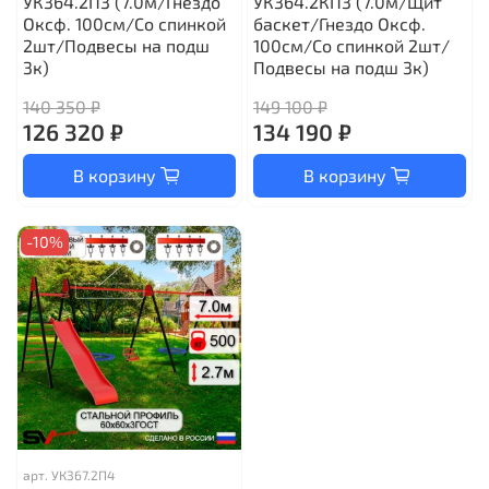
УК364.2П3 (7.0м/Гнездо
УК364.2КП3 (7.0м/Щит
Оксф. 100см/Со спинкой
баскет/Гнездо Оксф.
2шт/Подвесы на подш
100см/Со спинкой 2шт/
3к)
Подвесы на подш 3к)
140 350 ₽
149 100 ₽
126 320 ₽
134 190 ₽
В корзину
В корзину
-10%
арт.
УК367.2П4