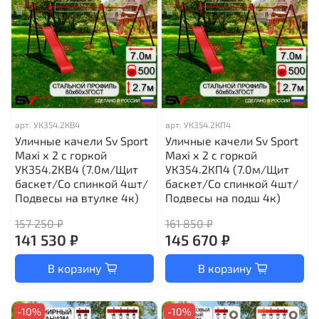
арт.
УК354.2КВ4
арт.
УК354.2КП4
Уличные качели Sv Sport
Уличные качели Sv Sport
Maxi х 2 с горкой
Maxi х 2 с горкой
УК354.2КВ4 (7.0м/Щит
УК354.2КП4 (7.0м/Щит
баскет/Со спинкой 4шт/
баскет/Со спинкой 4шт/
Подвесы на втулке 4к)
Подвесы на подш 4к)
157 250 ₽
161 850 ₽
141 530 ₽
145 670 ₽
В корзину
В корзину
-10%
-10%