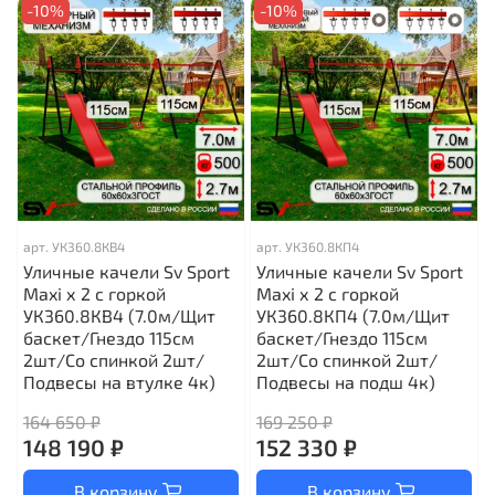
-10%
-10%
арт.
УК360.8КВ4
арт.
УК360.8КП4
Уличные качели Sv Sport
Уличные качели Sv Sport
Maxi х 2 с горкой
Maxi х 2 с горкой
УК360.8КВ4 (7.0м/Щит
УК360.8КП4 (7.0м/Щит
баскет/Гнездо 115см
баскет/Гнездо 115см
2шт/Со спинкой 2шт/
2шт/Со спинкой 2шт/
Подвесы на втулке 4к)
Подвесы на подш 4к)
164 650 ₽
169 250 ₽
148 190 ₽
152 330 ₽
В корзину
В корзину