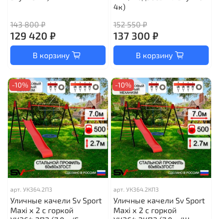
4к)
143 800 ₽
152 550 ₽
129 420 ₽
137 300 ₽
В корзину
В корзину
-10%
-10%
арт.
УК364.2П3
арт.
УК364.2КП3
Уличные качели Sv Sport
Уличные качели Sv Sport
Maxi х 2 с горкой
Maxi х 2 с горкой