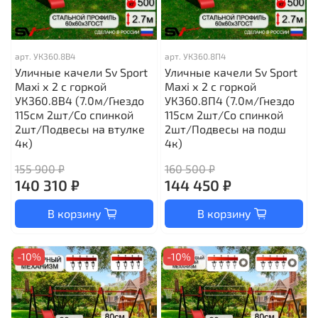
арт.
УК360.8В4
арт.
УК360.8П4
Уличные качели Sv Sport
Уличные качели Sv Sport
Maxi х 2 с горкой
Maxi х 2 с горкой
УК360.8В4 (7.0м/Гнездо
УК360.8П4 (7.0м/Гнездо
115см 2шт/Со спинкой
115см 2шт/Со спинкой
2шт/Подвесы на втулке
2шт/Подвесы на подш
4к)
4к)
155 900 ₽
160 500 ₽
140 310 ₽
144 450 ₽
В корзину
В корзину
-10%
-10%