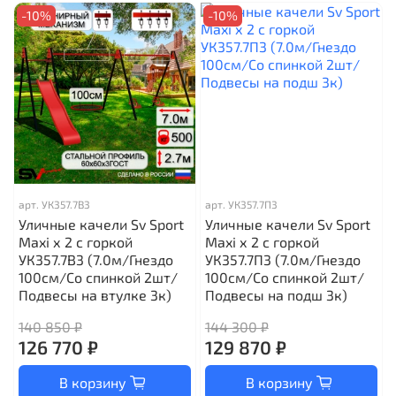
-10%
-10%
арт.
УК357.7В3
арт.
УК357.7П3
Уличные качели Sv Sport
Уличные качели Sv Sport
Maxi х 2 с горкой
Maxi х 2 с горкой
УК357.7В3 (7.0м/Гнездо
УК357.7П3 (7.0м/Гнездо
100см/Со спинкой 2шт/
100см/Со спинкой 2шт/
Подвесы на втулке 3к)
Подвесы на подш 3к)
140 850 ₽
144 300 ₽
126 770 ₽
129 870 ₽
В корзину
В корзину