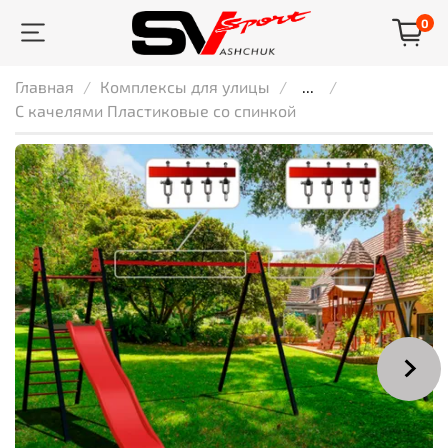
0
Главная
Комплексы для улицы
...
С качелями Пластиковые со спинкой