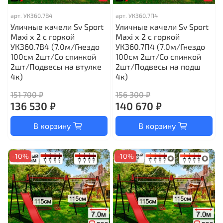
арт.
УК360.7В4
арт.
УК360.7П4
Уличные качели Sv Sport
Уличные качели Sv Sport
Maxi х 2 с горкой
Maxi х 2 с горкой
УК360.7В4 (7.0м/Гнездо
УК360.7П4 (7.0м/Гнездо
100см 2шт/Со спинкой
100см 2шт/Со спинкой
2шт/Подвесы на втулке
2шт/Подвесы на подш
4к)
4к)
151 700 ₽
156 300 ₽
136 530 ₽
140 670 ₽
В корзину
В корзину
-10%
-10%