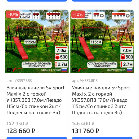
-10%
-10%
арт.
УК357.8В3
арт.
УК357.8П3
Уличные качели Sv Sport
Уличные качели Sv Sport
Maxi х 2 с горкой
Maxi х 2 с горкой
УК357.8В3 (7.0м/Гнездо
УК357.8П3 (7.0м/Гнездо
115см/Со спинкой 2шт/
115см/Со спинкой 2шт/
Подвесы на втулке 3к)
Подвесы на подш 3к)
142 950 ₽
146 400 ₽
128 660 ₽
131 760 ₽