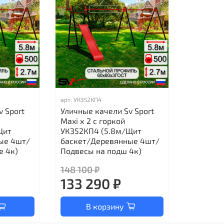
арт.
УК352КП4
v Sport
Уличные качели Sv Sport
Maxi х 2 с горкой
Щит
УК352КП4 (5.8м/Щит
ые 4шт/
баскет/Деревянные 4шт/
е 4к)
Подвесы на подш 4к)
148 100 ₽
133 290 ₽
В корзину