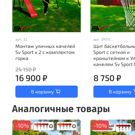
арт.
32
арт.
УК115
Монтаж уличных качелей
Щит баскетбольн
Sv Sport х 2 с комплектом
Sport c сеткой и
горка
кронштейном к У
качелям Sv Sport 
24 150 ₽
16 900 ₽
8 750 ₽
В корзину
В корзину
Аналогичные товары
-10%
-10%