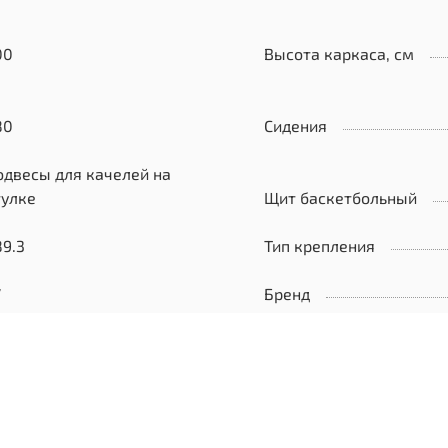
00
Высота каркаса, см
80
Сидения
одвесы для качелей на
тулке
Щит баскетбольный
89.3
Тип крепления
7
Бренд