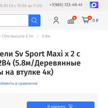
+7(985) 723-49-41
8:30 Сб с 10:00 до 17:00
0
0
0 ₽
8-7.0м/высота 2.7м
5.8м
ли Sv Sport Maxi х 2 с
2В4 (5.8м/Деревянные
 на втулке 4к)
обавить в сравнение
В корзину