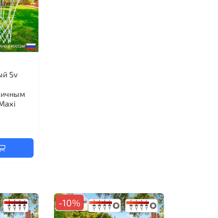
ый Sv
личным
Maхi
-10%