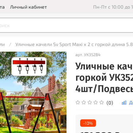
та
Личный кабинет
Пн-Пт с 10:00 до 1
ли
Уличные качели Sv Sport Maxi х 2 с горкой длина 5.
арт.
УК352В4
Уличные каче
горкой УК35
4шт/Подвесы
Д
(0)
-10%