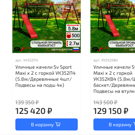
арт.
УК352П4
арт.
УК352КВ4
Уличные качели Sv Sport
Уличные качели S
Maxi х 2 с горкой УК352П4
Maxi х 2 с горкой
(5.8м/Деревянные 4шт/
УК352КВ4 (5.8м/
Подвесы на подш 4к)
баскет/Деревянн
Подвесы на втулк
139 350 ₽
143 500 ₽
125 420 ₽
129 150 ₽
В корзину
В корзину