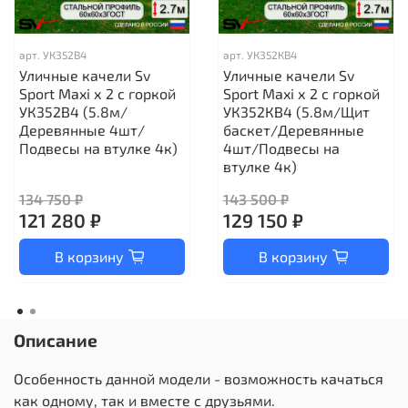
арт.
УК352В4
арт.
УК352КВ4
Уличные качели Sv
Уличные качели Sv
Sport Maxi х 2 с горкой
Sport Maxi х 2 с горкой
УК352В4 (5.8м/
УК352КВ4 (5.8м/Щит
Деревянные 4шт/
баскет/Деревянные
Подвесы на втулке 4к)
4шт/Подвесы на
втулке 4к)
134 750 ₽
143 500 ₽
121 280 ₽
129 150 ₽
В корзину
В корзину
Описание
Особенность данной модели - возможность качаться
как одному, так и вместе с друзьями.