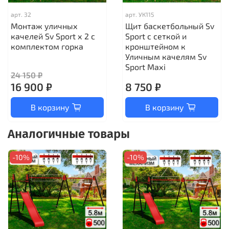
арт.
32
арт.
УК115
Монтаж уличных
Щит баскетбольный Sv
качелей Sv Sport х 2 с
Sport c сеткой и
комплектом горка
кронштейном к
Уличным качелям Sv
Sport Maхi
24 150 ₽
16 900 ₽
8 750 ₽
В корзину
В корзину
Аналогичные товары
-10%
-10%