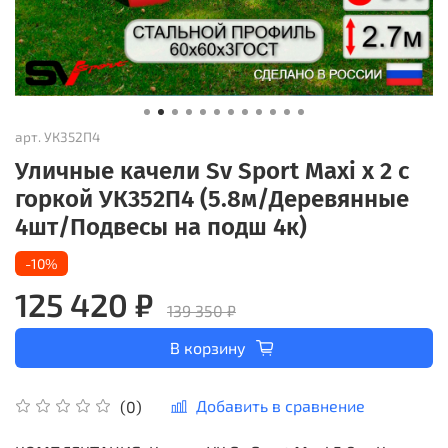
арт.
УК352П4
Уличные качели Sv Sport Maxi х 2 с
горкой УК352П4 (5.8м/Деревянные
4шт/Подвесы на подш 4к)
-10%
125 420 ₽
139 350 ₽
В корзину
Добавить в сравнение
(0)