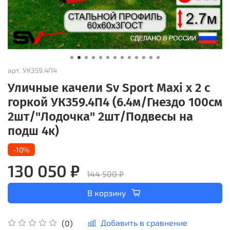
арт.
УК359.4П4
Уличные качели Sv Sport Maxi х 2 с
горкой УК359.4П4 (6.4м/Гнездо 100см
2шт/"Лодочка" 2шт/Подвесы на
подш 4к)
-10%
130 050 ₽
144 500 ₽
В корзину
Добавить в сравнение
(0)