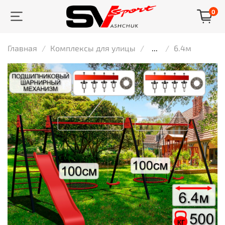
0
Главная
Комплексы для улицы
...
6.4м