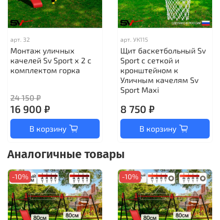
арт.
32
арт.
УК115
Монтаж уличных
Щит баскетбольный Sv
качелей Sv Sport х 2 с
Sport c сеткой и
комплектом горка
кронштейном к
Уличным качелям Sv
Sport Maхi
24 150 ₽
16 900 ₽
8 750 ₽
В корзину
В корзину
Аналогичные товары
-10%
-10%