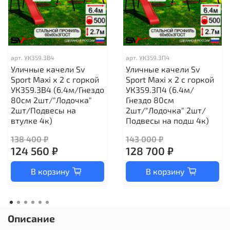
арт.
УК359.3В4
арт.
УК359.3П4
Уличные качели Sv
Уличные качели Sv
Sport Maxi х 2 с горкой
Sport Maxi х 2 с горкой
УК359.3В4 (6.4м/Гнездо
УК359.3П4 (6.4м/
80см 2шт/"Лодочка"
Гнездо 80см
2шт/Подвесы на
2шт/"Лодочка" 2шт/
втулке 4к)
Подвесы на подш 4к)
138 400 ₽
143 000 ₽
124 560 ₽
128 700 ₽
В корзину
В корзину
Описание