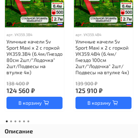
арт.
УК359.3В4
арт.
УК359.4В4
Уличные качели Sv
Уличные качели Sv
Sport Maxi х 2 с горкой
Sport Maxi х 2 с горкой
УК359.3В4 (6.4м/Гнездо
УК359.4В4 (6.4м/
80см 2шт/"Лодочка"
Гнездо 100см
2шт/Подвесы на
2шт/"Лодочка" 2шт/
втулке 4к)
Подвесы на втулке 4к)
138 400 ₽
139 900 ₽
124 560 ₽
125 910 ₽
В корзину
В корзину
Описание