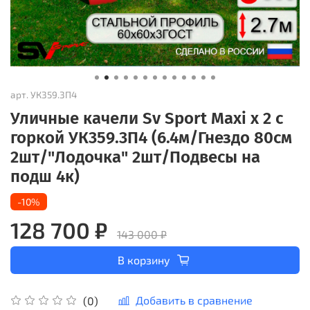
арт.
УК359.3П4
Уличные качели Sv Sport Maxi х 2 с
горкой УК359.3П4 (6.4м/Гнездо 80см
2шт/"Лодочка" 2шт/Подвесы на
подш 4к)
-10%
128 700 ₽
143 000 ₽
В корзину
Добавить в сравнение
(0)