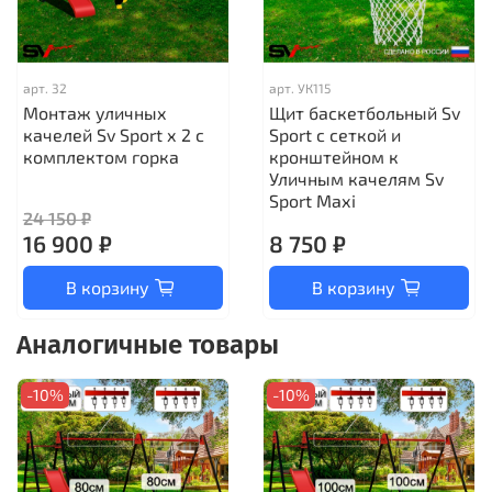
арт.
32
арт.
УК115
Монтаж уличных
Щит баскетбольный Sv
качелей Sv Sport х 2 с
Sport c сеткой и
комплектом горка
кронштейном к
Уличным качелям Sv
Sport Maхi
24 150 ₽
16 900 ₽
8 750 ₽
В корзину
В корзину
Аналогичные товары
-10%
-10%