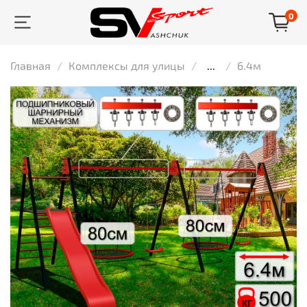
0
Главная
Комплексы для улицы
...
6.4м