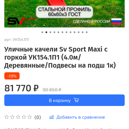
арт.
УК154.1П1
Уличные качели Sv Sport Maxi с
горкой УК154.1П1 (4.0м/
Деревянные/Подвесы на подш 1к)
-10%
81 770 ₽
90 850 ₽
В корзину
Добавить в сравнение
(0)