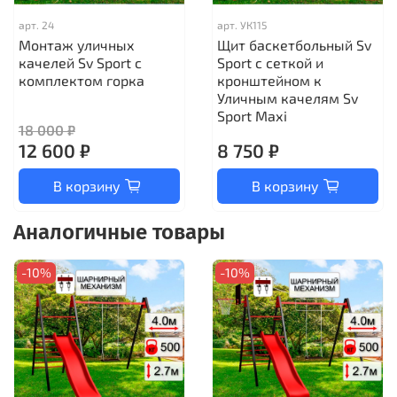
арт.
24
арт.
УК115
Монтаж уличных
Щит баскетбольный Sv
качелей Sv Sport с
Sport c сеткой и
комплектом горка
кронштейном к
Уличным качелям Sv
Sport Maхi
18 000 ₽
12 600 ₽
8 750 ₽
В корзину
В корзину
Аналогичные товары
-10%
-10%