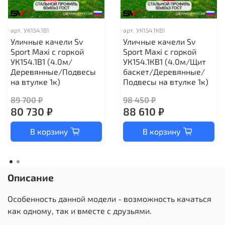
арт.
УК154.1В1
арт.
УК154.1КВ1
Уличные качели Sv
Уличные качели Sv
Sport Maxi с горкой
Sport Maxi с горкой
УК154.1В1 (4.0м/
УК154.1КВ1 (4.0м/Щит
Деревянные/Подвесы
баскет/Деревянные/
на втулке 1к)
Подвесы на втулке 1к)
89 700 ₽
98 450 ₽
80 730 ₽
88 610 ₽
В корзину
В корзину
Описание
Особенность данной модели - возможность качаться
как одному, так и вместе с друзьями.