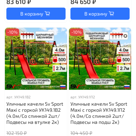
83 610 ₽
84 650 ₽
В корзину
В корзину
-10%
-10%
арт.
УК149.1В2
арт.
УК149.1П2
Уличные качели Sv Sport
Уличные качели Sv Sport
Maxi с горкой УК149.1В2
Maxi с горкой УК149.1П2
(4.0м/Со спинкой 2шт/
(4.0м/Со спинкой 2шт/
Подвесы на втулке 2к)
Подвесы на подш 2к)
102 150 ₽
104 450 ₽