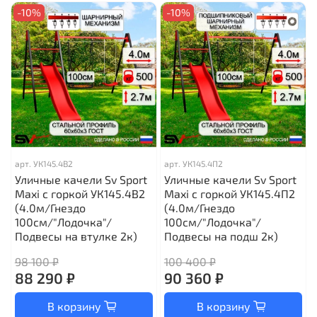
-10%
-10%
арт.
УК145.4В2
арт.
УК145.4П2
Уличные качели Sv Sport
Уличные качели Sv Sport
Maxi с горкой УК145.4В2
Maxi с горкой УК145.4П2
(4.0м/Гнездо
(4.0м/Гнездо
100см/"Лодочка"/
100см/"Лодочка"/
Подвесы на втулке 2к)
Подвесы на подш 2к)
98 100 ₽
100 400 ₽
88 290 ₽
90 360 ₽
В корзину
В корзину