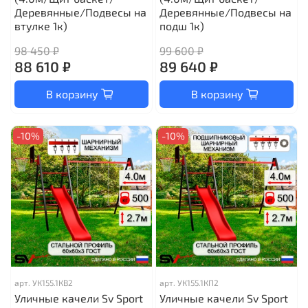
Деревянные/Подвесы на
Деревянные/Подвесы на
втулке 1к)
подш 1к)
98 450 ₽
99 600 ₽
88 610 ₽
89 640 ₽
В корзину
В корзину
-10%
-10%
арт.
УК155.1КВ2
арт.
УК155.1КП2
Уличные качели Sv Sport
Уличные качели Sv Sport