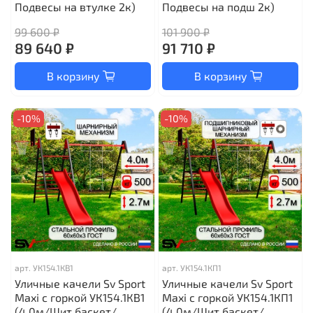
Подвесы на втулке 2к)
Подвесы на подш 2к)
99 600 ₽
101 900 ₽
89 640 ₽
91 710 ₽
В корзину
В корзину
-10%
-10%
арт.
УК154.1КВ1
арт.
УК154.1КП1
Уличные качели Sv Sport
Уличные качели Sv Sport
Maxi с горкой УК154.1КВ1
Maxi с горкой УК154.1КП1
(4.0м/Щит баскет/
(4.0м/Щит баскет/