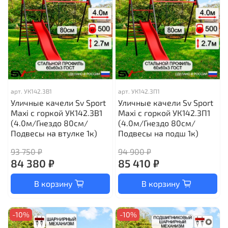
арт.
УК142.3В1
арт.
УК142.3П1
Уличные качели Sv Sport
Уличные качели Sv Sport
Maxi с горкой УК142.3В1
Maxi с горкой УК142.3П1
(4.0м/Гнездо 80см/
(4.0м/Гнездо 80см/
Подвесы на втулке 1к)
Подвесы на подш 1к)
93 750 ₽
94 900 ₽
84 380 ₽
85 410 ₽
В корзину
В корзину
-10%
-10%