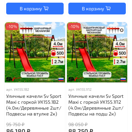
В корзину
В корзину
-10%
-10%
арт.
УК155.1В2
арт.
УК155.1П2
Уличные качели Sv Sport
Уличные качели Sv Sport
Maxi с горкой УК155.1В2
Maxi с горкой УК155.1П2
(4.0м/Деревянные 2шт/
(4.0м/Деревянные 2шт/
Подвесы на втулке 2к)
Подвесы на подш 2к)
95 750 ₽
98 050 ₽
86 180 ₽
88 250 ₽