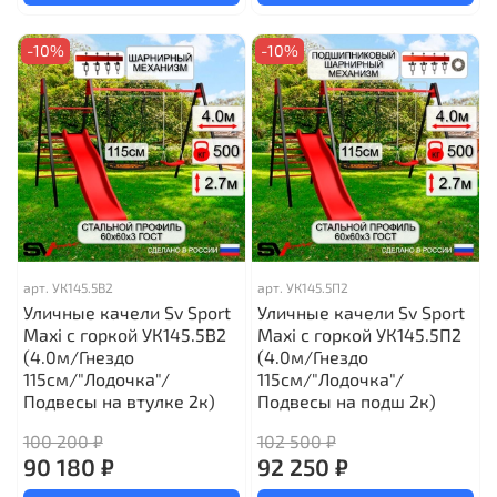
-10%
-10%
арт.
УК145.5В2
арт.
УК145.5П2
Уличные качели Sv Sport
Уличные качели Sv Sport
Maxi с горкой УК145.5В2
Maxi с горкой УК145.5П2
(4.0м/Гнездо
(4.0м/Гнездо
115см/"Лодочка"/
115см/"Лодочка"/
Подвесы на втулке 2к)
Подвесы на подш 2к)
100 200 ₽
102 500 ₽
90 180 ₽
92 250 ₽