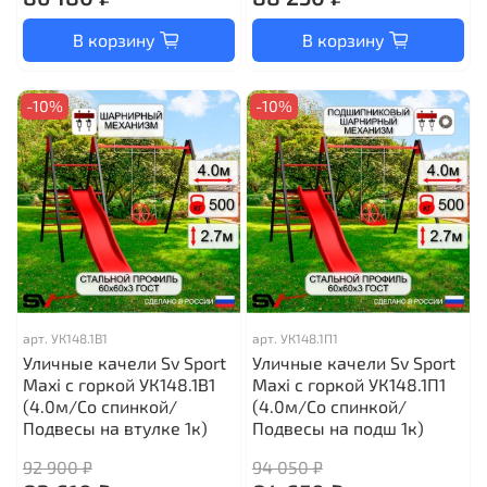
В корзину
В корзину
-10%
-10%
арт.
УК148.1В1
арт.
УК148.1П1
Уличные качели Sv Sport
Уличные качели Sv Sport
Maxi с горкой УК148.1В1
Maxi с горкой УК148.1П1
(4.0м/Со спинкой/
(4.0м/Со спинкой/
Подвесы на втулке 1к)
Подвесы на подш 1к)
92 900 ₽
94 050 ₽