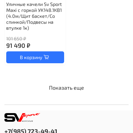
Уличные качели Sv Sport
Maxi с горкой УК148.1КВ1
(4.0м/Щит баскет/Со
спинкой/Подвесы на
втулке 1к)
101 650 ₽
91 490 ₽
В корзину
Показать еще
+7(985) 723-49-41