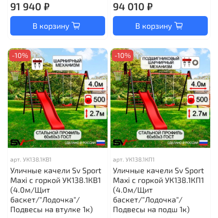
91 940 ₽
94 010 ₽
В корзину
В корзину
-10%
-10%
арт.
УК138.1КВ1
арт.
УК138.1КП1
Уличные качели Sv Sport
Уличные качели Sv Sport
Maxi с горкой УК138.1КВ1
Maxi с горкой УК138.1КП1
(4.0м/Щит
(4.0м/Щит
баскет/"Лодочка"/
баскет/"Лодочка"/
Подвесы на втулке 1к)
Подвесы на подш 1к)