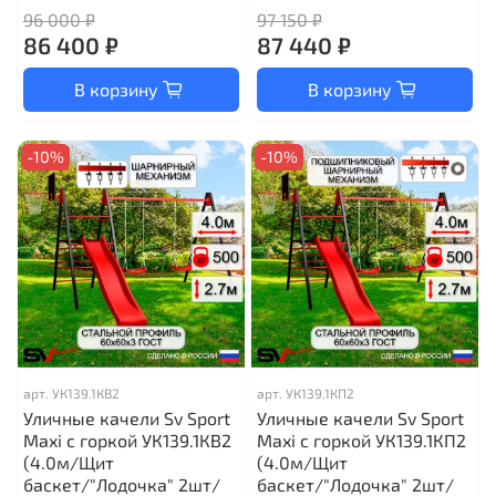
96 000 ₽
97 150 ₽
86 400 ₽
87 440 ₽
В корзину
В корзину
-10%
-10%
арт.
УК139.1КВ2
арт.
УК139.1КП2
Уличные качели Sv Sport
Уличные качели Sv Sport
Maxi с горкой УК139.1КВ2
Maxi с горкой УК139.1КП2
(4.0м/Щит
(4.0м/Щит
баскет/"Лодочка" 2шт/
баскет/"Лодочка" 2шт/