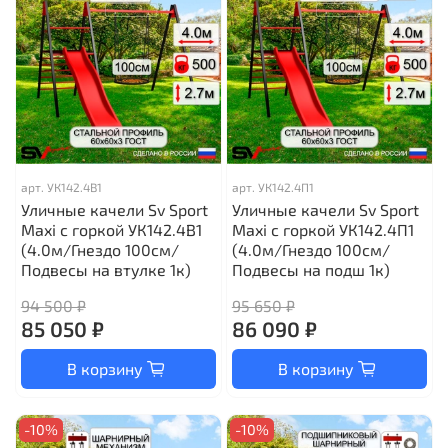
арт.
УК142.4В1
арт.
УК142.4П1
Уличные качели Sv Sport
Уличные качели Sv Sport
Maxi с горкой УК142.4В1
Maxi с горкой УК142.4П1
(4.0м/Гнездо 100см/
(4.0м/Гнездо 100см/
Подвесы на втулке 1к)
Подвесы на подш 1к)
94 500 ₽
95 650 ₽
85 050 ₽
86 090 ₽
В корзину
В корзину
-10%
-10%