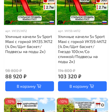
арт.
УК135.1КП2
арт.
УК159.4КП2
Уличные качели Sv Sport
Уличные качели Sv Sport
Maxi с горкой УК135.1КП2
Maxi с горкой УК159.4КП2
(4.0м/Щит баскет/
(4.0м/Щит баскет/
Подвесы на подш 2к)
Гнездо 100см/Со
спинкой/Подвесы на
подш 2к)
98 800 ₽
114 800 ₽
88 920 ₽
103 320 ₽
В корзину
В корзину
-10%
-10%