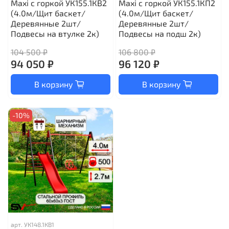
Maxi с горкой УК155.1КВ2
Maxi с горкой УК155.1КП2
(4.0м/Щит баскет/
(4.0м/Щит баскет/
Деревянные 2шт/
Деревянные 2шт/
Подвесы на втулке 2к)
Подвесы на подш 2к)
104 500 ₽
106 800 ₽
94 050 ₽
96 120 ₽
В корзину
В корзину
-10%
арт.
УК148.1КВ1