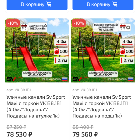
В корзину
В корзину
-10%
-10%
арт.
УК138.1В1
арт.
УК138.1П1
Уличные качели Sv Sport
Уличные качели Sv Sport
Maxi с горкой УК138.1В1
Maxi с горкой УК138.1П1
(4.0м/"Лодочка"/
(4.0м/"Лодочка"/
Подвесы на втулке 1к)
Подвесы на подш 1к)
87 250 ₽
88 400 ₽
78 530 ₽
79 560 ₽