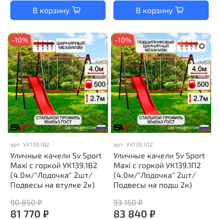
В корзину
В корзину
-10%
-10%
арт.
УК139.1В2
арт.
УК139.1П2
Уличные качели Sv Sport
Уличные качели Sv Sport
Maxi с горкой УК139.1В2
Maxi с горкой УК139.1П2
(4.0м/"Лодочка" 2шт/
(4.0м/"Лодочка" 2шт/
Подвесы на втулке 2к)
Подвесы на подш 2к)
90 850 ₽
93 150 ₽
81 770 ₽
83 840 ₽