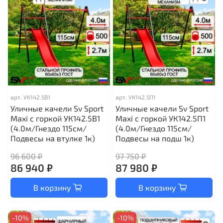
арт.
УК142.5В1
арт.
УК142.5П1
Уличные качели Sv Sport
Уличные качели Sv Sport
Maxi с горкой УК142.5В1
Maxi с горкой УК142.5П1
(4.0м/Гнездо 115см/
(4.0м/Гнездо 115см/
Подвесы на втулке 1к)
Подвесы на подш 1к)
96 600 ₽
97 750 ₽
86 940 ₽
87 980 ₽
В корзину
В корзину
-10%
-10%