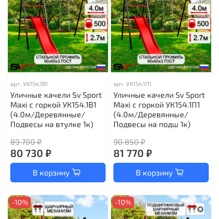
арт.
УК154.1В1
арт.
УК154.1П1
Уличные качели Sv Sport
Уличные качели Sv Sport
Maxi с горкой УК154.1В1
Maxi с горкой УК154.1П1
(4.0м/Деревянные/
(4.0м/Деревянные/
Подвесы на втулке 1к)
Подвесы на подш 1к)
89 700 ₽
90 850 ₽
80 730 ₽
81 770 ₽
В корзину
В корзину
-10%
-10%