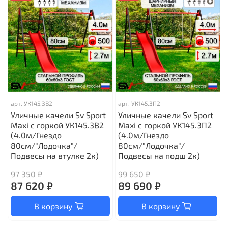
арт.
УК145.3В2
арт.
УК145.3П2
Уличные качели Sv Sport
Уличные качели Sv Sport
Maxi с горкой УК145.3В2
Maxi с горкой УК145.3П2
(4.0м/Гнездо
(4.0м/Гнездо
80см/"Лодочка"/
80см/"Лодочка"/
Подвесы на втулке 2к)
Подвесы на подш 2к)
97 350 ₽
99 650 ₽
87 620 ₽
89 690 ₽
В корзину
В корзину