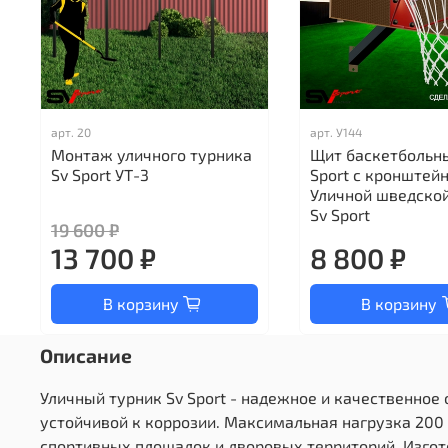
арт.
20
арт.
У144
Монтаж уличного турника
Щит баскетбольн
Sv Sport УТ-3
Sport c кронштей
Уличной шведской
Sv Sport
19 600 ₽
13 700 ₽
8 800 ₽
В корзину
В корзину
Описание
Уличный турник Sv Sport - надежное и качественное
устойчивой к коррозии. Максимальная нагрузка 200 
спортивных площадок и дворовых территорий. Изготов