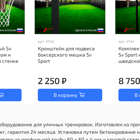
арт.
У142
арт.
У141
ый Sv
Кронштейн для подвеса
Комплек
ном к
боксерского мешка Sv
Sv Sport
 стенке
Sport
шведско
2 250 ₽
8 750
В корзину
В 
 оборудование для уличных тренировок. Изготовлен из пр
кг, гарантия 24 месяца. Установка путем бетонирования н
лен из профильной трубы 60 х 60 х 4 мм и круглой сталь