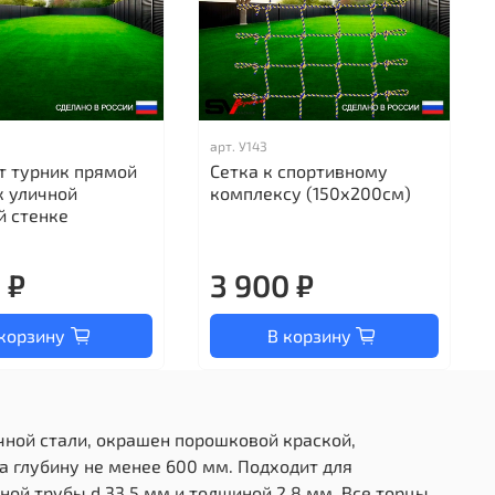
арт.
У143
т турник прямой
Сетка к спортивному
 к уличной
комплексу (150х200см)
й стенке
 ₽
3 900 ₽
корзину
В корзину
очной стали, окрашен порошковой краской,
а глубину не менее 600 мм. Подходит для
ной трубы d 33,5 мм и толщиной 2,8 мм. Все торцы,