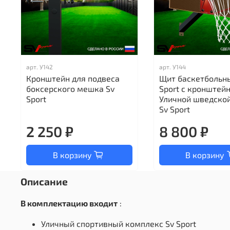
арт.
У142
арт.
У144
Кронштейн для подвеса
Щит баскетбольн
боксерского мешка Sv
Sport c кронштей
Sport
Уличной шведской
Sv Sport
2 250 ₽
8 800 ₽
В корзину
В корзину
Описание
В комплектацию входит
:
Уличный спортивный комплекс Sv Sport