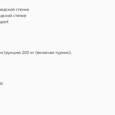
ведской стенке
едской стенке
Sport
струкцию 200 кг (включая турник);
й;