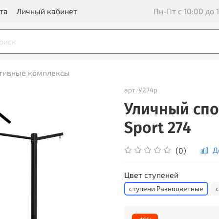
та
Личный кабинет
Пн-Пт с 10:00 до 1
ртивные комплексы
арт.
У274р
Уличный спо
Sport 274
Д
(0)
Цвет ступеней
ступени Разноцветные