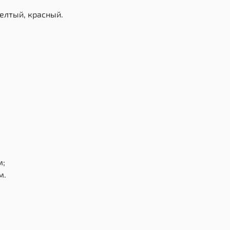
желтый, красный.
см;
м.