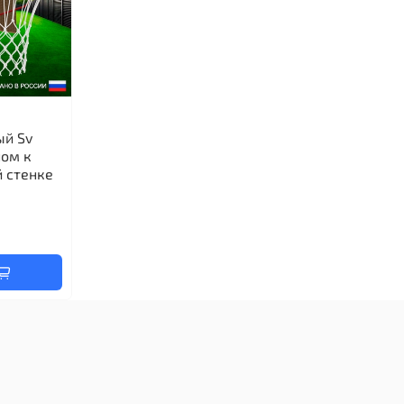
ый Sv
ном к
 стенке