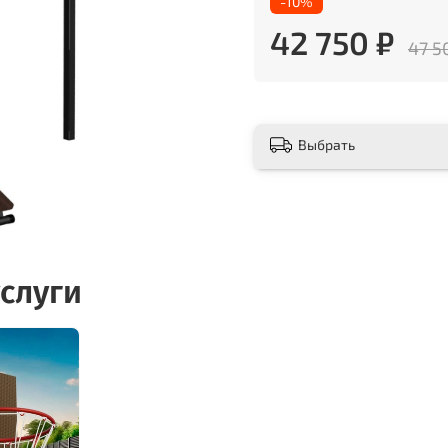
-10%
42 750 ₽
47 5
Выбрать
слуги