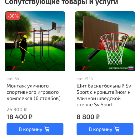
Сопутствующие товары и услуги
-30%
арт.
34
арт.
У144
Монтаж уличного
Щит баскетбольный Sv
спортивного игрового
Sport c кронштейном к
комплекса (6 столбов)
Уличной шведской
стенке Sv Sport
26 300 ₽
18 400 ₽
8 800 ₽
В корзину
В корзину