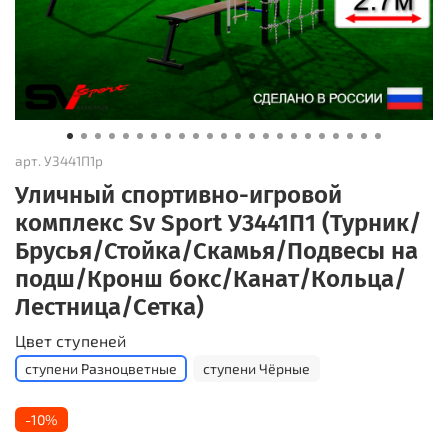
арт.
У3441П1р
Уличный спортивно-игровой
комплекс Sv Sport У3441П1 (Турник/
Брусья/Стойка/Скамья/Подвесы на
подш/Кронш бокс/Канат/Кольца/
Лестница/Сетка)
Цвет ступеней
ступени Разноцветные
ступени Чёрные
-10%