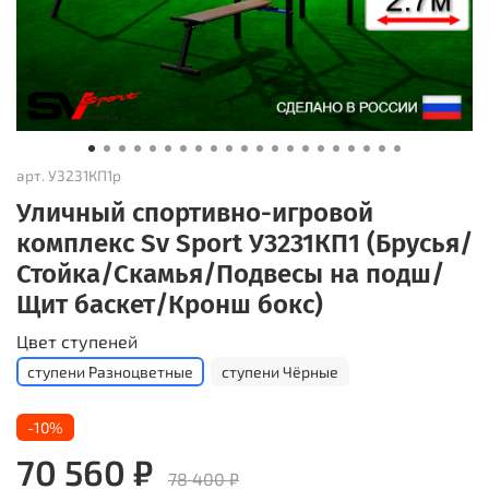
арт.
У3231КП1р
Уличный спортивно-игровой
комплекс Sv Sport У3231КП1 (Брусья/
Стойка/Скамья/Подвесы на подш/
Щит баскет/Кронш бокс)
Цвет ступеней
ступени Разноцветные
ступени Чёрные
-10%
70 560 ₽
78 400 ₽