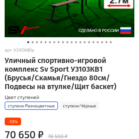
арт.
У3103КВ1р
Уличный спортивно-игровой
комплекс Sv Sport У3103КВ1
(Брусья/Скамья/Гнездо 80см/
Подвесы на втулке/Щит баскет)
Цвет ступеней
ступени Разноцветные
ступени Чёрные
-10%
70 650 ₽
78 500 ₽