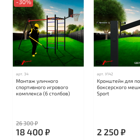
-30%
арт.
34
арт.
У142
Монтаж уличного
Кронштейн для п
спортивного игрового
боксерского мешк
комплекса (6 столбов)
Sport
26 300 ₽
18 400 ₽
2 250 ₽