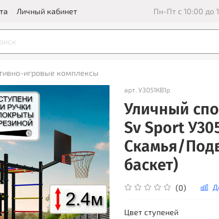
та
Личный кабинет
Пн-Пт с 10:00 до 1
тивно-игровые комплексы
арт.
У3051КВ1р
Уличный спо
Sv Sport У30
Скамья/Под
баскет)
Д
(0)
Цвет ступеней