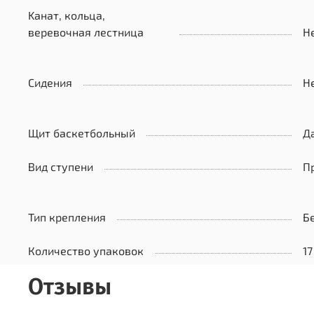
Kанат, кольца,
веревочная лестница
Н
Сидения
Н
Щит баскетбольный
Д
Вид ступени
П
Тип крепления
Б
Количество упаковок
17
Отзывы