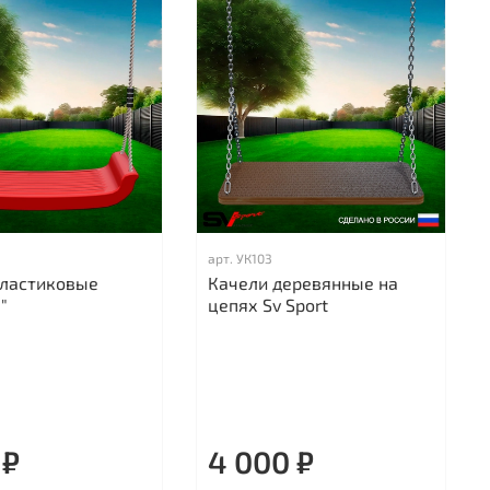
арт.
УК103
пластиковые
Качели деревянные на
"
цепях Sv Sport
 ₽
4 000 ₽