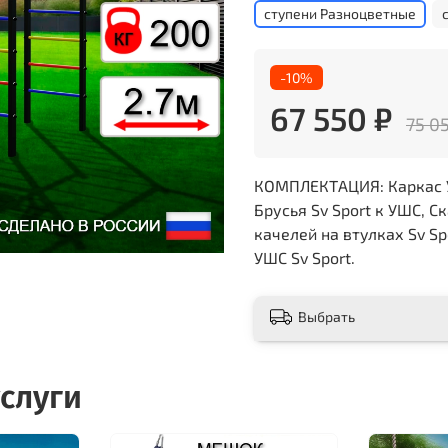
ступени Разноцветные
-10%
67 550 ₽
75 0
КОМПЛЕКТАЦИЯ: Каркас УС
Брусья Sv Sport к УШС, С
качелей на втулках Sv Sp
УШС Sv Sport.
Выбрать
слуги