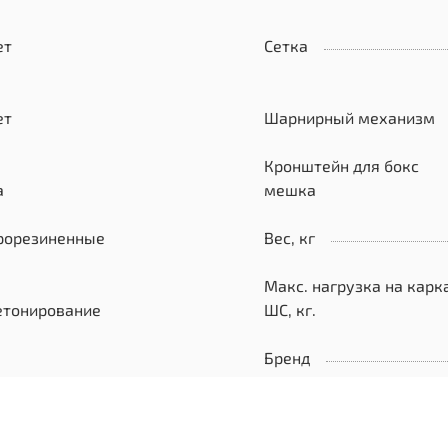
ет
Сетка
ет
Шарнирный механизм
Кронштейн для бокс
а
мешка
рорезиненные
Вес, кг
Макс. нагрузка на карк
етонирование
ШС, кг.
Бренд