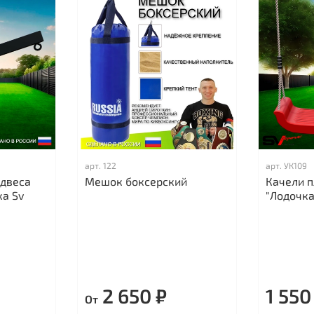
арт.
122
арт.
УК109
одвеса
Мешок боксерский
Качели 
а Sv
"Лодочка
2 650 ₽
1 550
От