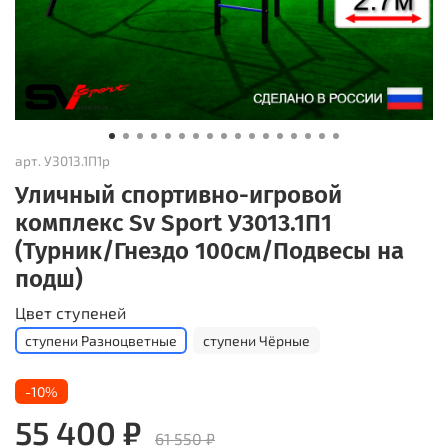
арт.
У3013.1П1р
Уличный спортивно-игровой
комплекс Sv Sport У3013.1П1
(Турник/Гнездо 100см/Подвесы на
подш)
Цвет ступеней
ступени Разноцветные
ступени Чёрные
-10%
55 400 ₽
61 550 ₽