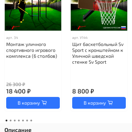
арт.
34
арт.
У144
Монтаж уличного
Щит баскетбольный Sv
спортивного игрового
Sport c кронштейном к
комплекса (6 столбов)
Уличной шведской
стенке Sv Sport
26 300 ₽
18 400 ₽
8 800 ₽
В корзину
В корзину
Описание