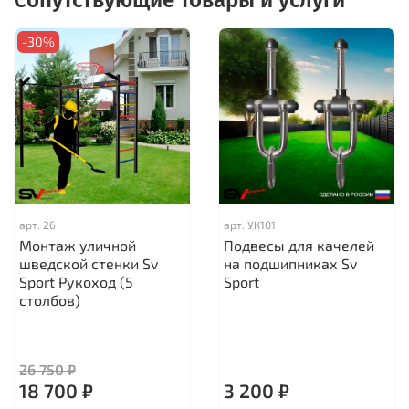
-30%
арт.
26
арт.
УК101
Монтаж уличной
Подвесы для качелей
шведской стенки Sv
на подшипниках Sv
Sport Рукоход (5
Sport
столбов)
26 750 ₽
18 700 ₽
3 200 ₽