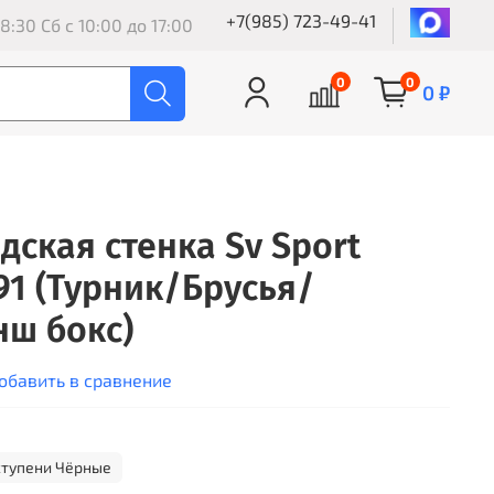
+7(985) 723-49-41
8:30 Сб с 10:00 до 17:00
0
0
0 ₽
дская стенка Sv Sport
91 (Турник/Брусья/
ш бокс)
обавить в сравнение
ступени Чёрные