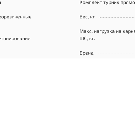
а
Комплект турник прям
рорезиненные
Вес, кг
Макс. нагрузка на карк
етонирование
ШС, кг.
Бренд