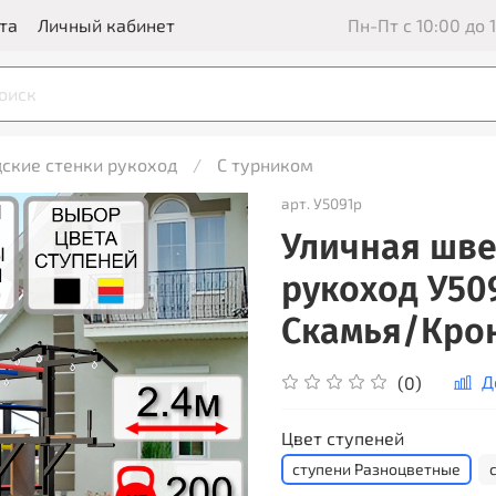
та
Личный кабинет
Пн-Пт с 10:00 до 1
ские стенки рукоход
С турником
арт.
У5091р
Уличная шве
рукоход У50
Скамья/Крон
Д
(0)
Цвет ступеней
ступени Разноцветные