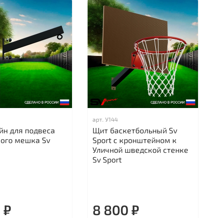
арт.
У144
йн для подвеса
Щит баскетбольный Sv
кого мешка Sv
Sport c кронштейном к
Уличной шведской стенке
Sv Sport
 ₽
8 800 ₽