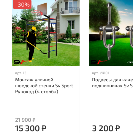
-30%
арт.
13
арт.
УК101
Монтаж уличной
Подвесы для каче
шведской стенки Sv Sport
подшипниках Sv S
Рукоход (4 столба)
21 900 ₽
15 300 ₽
3 200 ₽