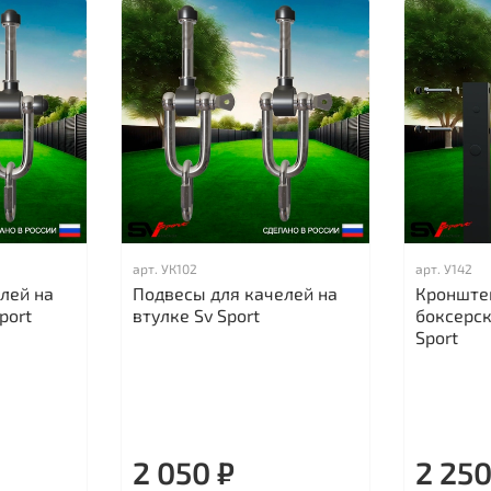
арт.
УК102
арт.
У142
лей на
Подвесы для качелей на
Кронште
port
втулке Sv Sport
боксерс
Sport
2 050 ₽
2 250