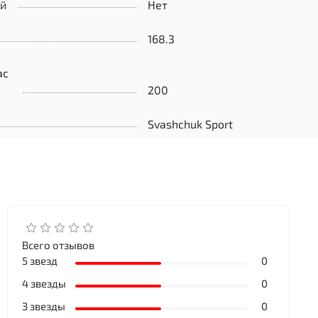
ой
Нет
168.3
ас
200
Svashchuk Sport
Всего отзывов
5 звезд
0
4 звезды
0
3 звезды
0