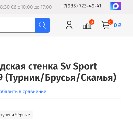
+7(985) 723-49-41
8:30 Сб с 10:00 до 17:00
0
0
0 ₽
дская стенка Sv Sport
9 (Турник/Брусья/Скамья)
обавить в сравнение
ступени Чёрные