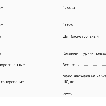
ет
Скамья
ет
Сетка
ет
Щит баскетбольный
ет
Комплект турник прям
рорезиненные
Вес, кг
Макс. нагрузка на карк
етонирование
ШС, кг.
Бренд