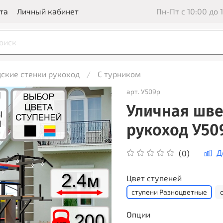
та
Личный кабинет
Пн-Пт с 10:00 до 1
ские стенки рукоход
С турником
арт.
У509р
Уличная шве
рукоход У50
Д
(0)
Цвет ступеней
ступени Разноцветные
Опции