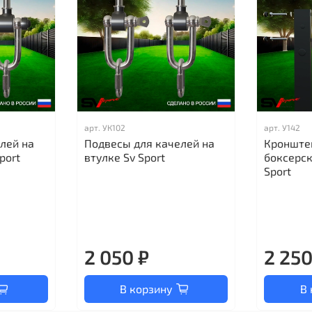
арт.
УК102
арт.
У142
лей на
Подвесы для качелей на
Кронште
port
втулке Sv Sport
боксерс
Sport
2 050 ₽
2 250
В корзину
В 