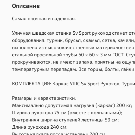
Описание
Самая прочная и надежная.
Уличная шведская стенка Sv Sport рукоход станет о
оборудования: турник, брусья, скамья, сетка, качел
выполнена из высококачественных материалов: верт
стальной профильной трубы 60 х 60 х 3 мм ГОСТ. Сту
прокручиваются, не имеют запаха, приятны на ощупь
температурным перепадам. Все торцы, болты, гайки
КОМПЛЕКТАЦИЯ: Каркас УШС Sv Sport Рукоход, Турник 
Размеры и характеристики:
Максимально допустимая нагрузка (каркас) 200 кг;
Ширина рукохода 75 см (вместе с колпачками);
Внутренняя ширина ступеней лестницы 59 см;
Длина рукохода 240 см;
Высота каркаса после установки 240 см;