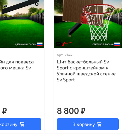
арт.
У144
йн для подвеса
Щит баскетбольный Sv
кого мешка Sv
Sport c кронштейном к
Уличной шведской стенке
Sv Sport
 ₽
8 800 ₽
корзину
В корзину