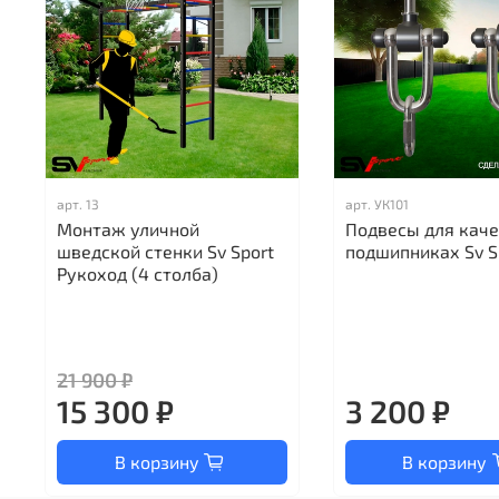
арт.
13
арт.
УК101
Монтаж уличной
Подвесы для каче
шведской стенки Sv Sport
подшипниках Sv S
Рукоход (4 столба)
21 900 ₽
15 300 ₽
3 200 ₽
В корзину
В корзину