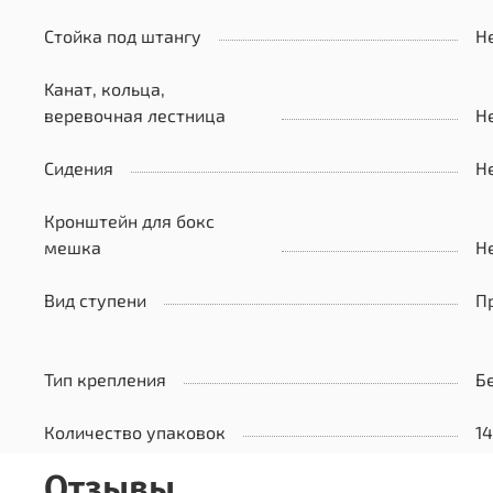
Стойка под штангу
Н
Kанат, кольца,
веревочная лестница
Н
Сидения
Н
Кронштейн для бокс
мешка
Н
Вид ступени
П
Тип крепления
Б
Количество упаковок
14
Отзывы