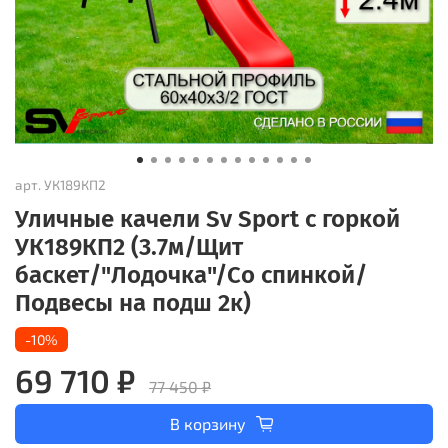
арт.
УК189КП2
Уличные качели Sv Sport с горкой
УК189КП2 (3.7м/Щит
баскет/"Лодочка"/Со спинкой/
Подвесы на подш 2к)
-10%
69 710 ₽
77 450 ₽
В корзину