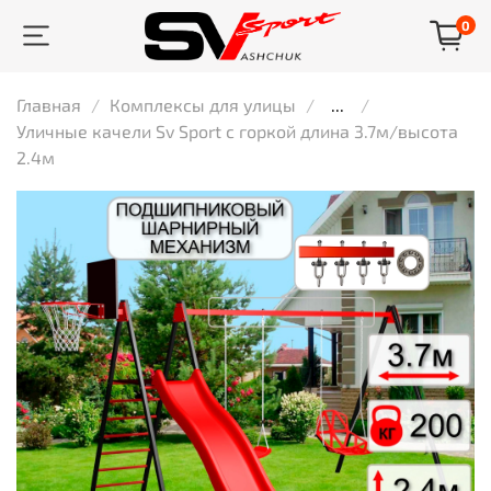
0
Главная
Комплексы для улицы
...
Уличные качели Sv Sport с горкой длина 3.7м/высота
2.4м