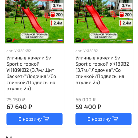
арт.
УК189КВ2
арт.
УК189В2
Уличные качели Sv
Уличные качели Sv
Sport с горкой
Sport с горкой УК189В2
УК189КВ2 (3.7м/Щит
(3.7м/"Лодочка"/Со
баскет/"Лодочка"/Со
спинкой/Подвесы на
спинкой/Подвесы на
втулке 2к)
втулке 2к)
75 150 ₽
66 000 ₽
67 640 ₽
59 400 ₽
В корзину
В корзину