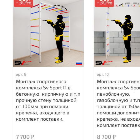
-30%
-30%
арт.
9
арт.
10
Монтаж спортивного
Монтаж спортивн
комплекса Sv Sport П в
комплекса Sv Spor
бетонную, кирпичную и т.п
пеноблочную,
прочную стену толщиной
газоблочную и т.п
от 100мм при помощи
толщиной от 150м
крепежа, входящего в
помощи дополнит
комплект поставки.
крепежа, не вход
комплект поставк
7 700 ₽
8 700 ₽