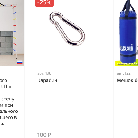
-25%
арт.
136
арт.
122
ого
Карабин
Мешок б
t П в
 стену
м при
ельного
ящего в
и.
100 ₽