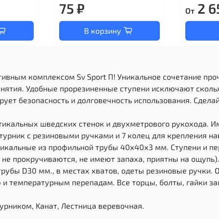
75 ₽
2 6
От
В корзину
тивным комплексом Sv Sport П! Уникальное сочетание про
нятия. Удобные прорезиненные ступени исключают сколь
ует безопасность и долговечность использования. Сделай
ртикальных шведских стенок и двухметрового рукохода. И
урник с резиновыми ручками и 7 колец для крепления на
икальные из профильной трубы 40х40х3 мм. Ступени и пер
, не прокручиваются, не имеют запаха, приятны на ощупь)
 трубы D30 мм., в местах хватов, одеты резиновые ручки
ию и температурным перепадам. Все торцы, болты, гайки 
урником, Kанат, Лестница веревочная.