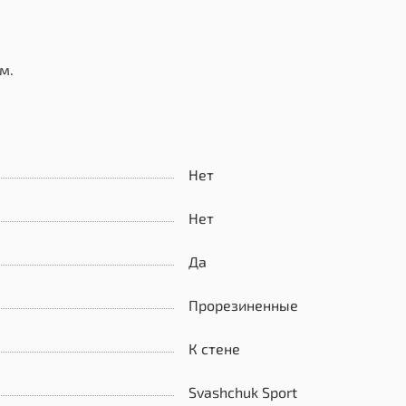
м.
Нет
Нет
Да
Прорезиненные
К стене
Svashchuk Sport