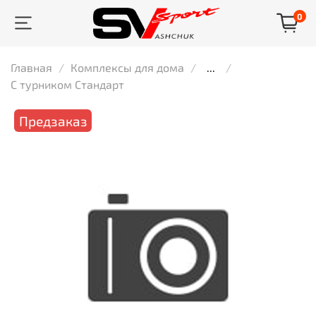
0
Главная
Комплексы для дома
...
С турником Стандарт
Предзаказ