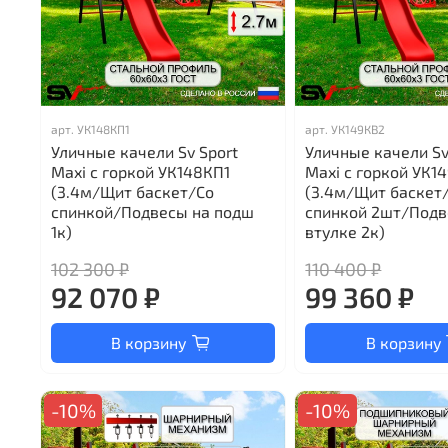
арт.
УК148КП1
арт.
УК149КВ2
Уличные качели Sv Sport
Уличные качели Sv
Maxi с горкой УК148КП1
Maxi с горкой УК1
(3.4м/Щит баскет/Со
(3.4м/Щит баскет
спинкой/Подвесы на подш
спинкой 2шт/Подв
1к)
втулке 2к)
102 300 ₽
110 400 ₽
92 070 ₽
99 360 ₽
В корзину
В корзину
-10%
-10%