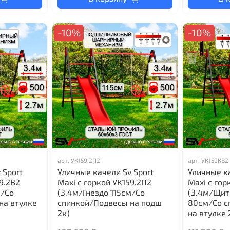
-10%
-10%
арт.
УК159.2П2
арт.
УК159КВ2
 Sport
Уличные качели Sv Sport
Уличные ка
9.2В2
Maxi с горкой УК159.2П2
Maxi с гор
м/Со
(3.4м/Гнездо 115см/Со
(3.4м/Щит
на втулке
спинкой/Подвесы на подш
80см/Со с
2к)
на втулке 