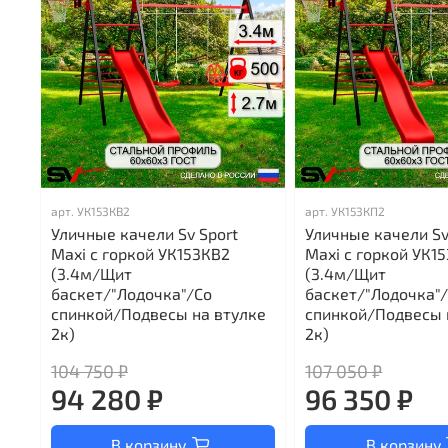
арт.
УК153КВ2
арт.
УК153КП2
Уличные качели Sv Sport
Уличные качели Sv
Maxi с горкой УК153КВ2
Maxi с горкой УК1
(3.4м/Щит
(3.4м/Щит
баскет/"Лодочка"/Со
баскет/"Лодочка"
спинкой/Подвесы на втулке
спинкой/Подвесы 
2к)
2к)
104 750 ₽
107 050 ₽
94 280 ₽
96 350 ₽
В корзину
В корзину