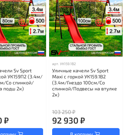
арт.
УК159.1В2
чели Sv Sport
Уличные качели Sv Sport
кой УК159П2 (3.4м/
Maxi с горкой УК159.1В2
см/Со спинкой/
(3.4м/Гнездо 100см/Со
а подш 2к)
спинкой/Подвесы на втулке
2к)
103 250 ₽
0 ₽
92 930 ₽
корзину
В корзину