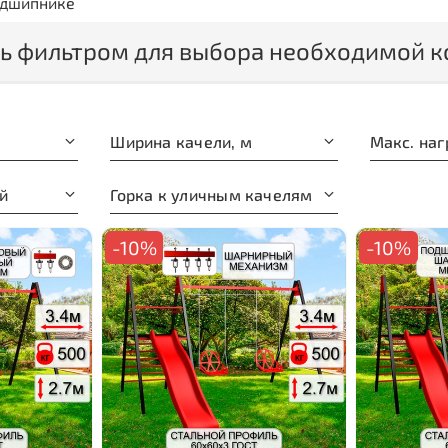
одшипнике
ь фильтром для выбора необходимой к
Ширина качели, м
й
Горка к уличным качелям
-10%
-10%