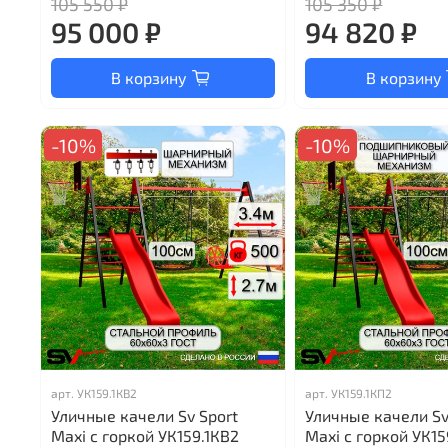
105 550 ₽
105 350 ₽
95 000 ₽
94 820 ₽
В корзину
В корзину
-10%
-10%
арт.
УК159.1КВ2
арт.
УК159.1КП2
Уличные качели Sv Sport
Уличные качели Sv
Maxi с горкой УК159.1КВ2
Maxi с горкой УК15