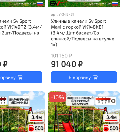
арт.
УК148КВ1
чели Sv Sport
Уличные качели Sv Sport
кой УК149П2 (3.4м/
Maxi с горкой УК148КВ1
й 2шт/Подвесы на
(3.4м/Щит баскет/Со
спинкой/Подвесы на втулке
1к)
101 150 ₽
 ₽
91 040 ₽
корзину
В корзину
-10%