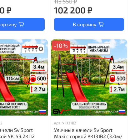
113 550 ₽
0 ₽
102 200 ₽
корзину
В корзину
-10%
П2
арт.
УК131В2
чели Sv Sport
Уличные качели Sv Sport
кой УК159.2КП2
Maxi с горкой УК131В2 (3.4м/