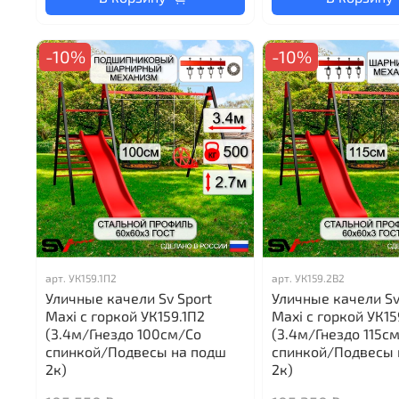
-10%
-10%
арт.
УК159.1П2
арт.
УК159.2В2
Уличные качели Sv Sport
Уличные качели Sv
Maxi с горкой УК159.1П2
Maxi с горкой УК15
(3.4м/Гнездо 100см/Со
(3.4м/Гнездо 115с
спинкой/Подвесы на подш
спинкой/Подвесы 
2к)
2к)