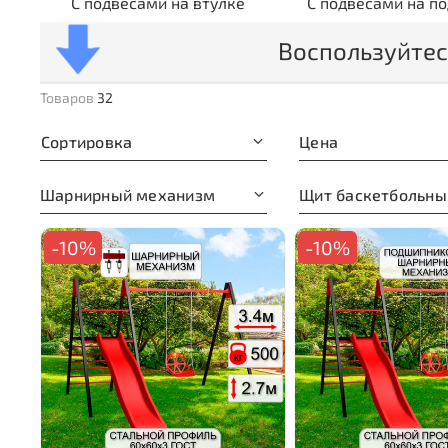
С подвесами на втулке
С подвесами на п
Воспользуйтес
Товаров
32
Сортировка
Цена
Шарнирный механизм
Щит баскетбольны
-10%
-10%