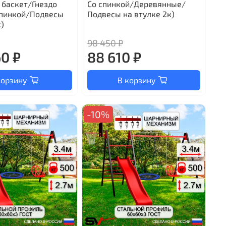
 баскет/Гнездо
Со спинкой/Деревянные/
спинкой/Подвесы
Подвесы на втулке 2к)
)
98 450 ₽
60 ₽
88 610 ₽
корзину
В корзину
-10%