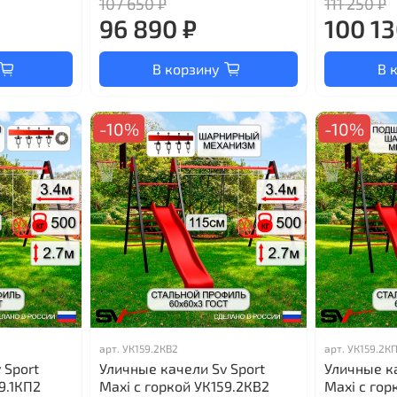
107 650 ₽
111 250 ₽
96 890 ₽
100 13
В корзину
В 
-10%
-10%
арт.
УК159.2КВ2
арт.
УК159.2К
 Sport
Уличные качели Sv Sport
Уличные ка
9.1КП2
Maxi с горкой УК159.2КВ2
Maxi с гор