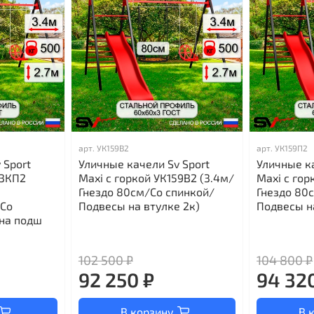
арт.
УК159В2
арт.
УК159П2
 Sport
Уличные качели Sv Sport
Уличные ка
53КП2
Maxi с горкой УК159В2 (3.4м/
Maxi с гор
Гнездо 80см/Со спинкой/
Гнездо 80
/Со
Подвесы на втулке 2к)
Подвесы н
на подш
102 500 ₽
104 800 ₽
92 250 ₽
94 32
В корзину
В 