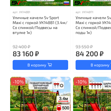
арт.
УК148В1
арт.
УК148П1
Уличные качели Sv Sport
Уличные качели Sv
Maxi с горкой УК148В1 (3.4м/
Maxi с горкой УК1
Со спинкой/Подвесы на
Со спинкой/Подве
втулке 1к)
подш 1к)
92 400 ₽
93 550 ₽
83 160 ₽
84 200 ₽
В корзину
В корзину
-10%
-10%