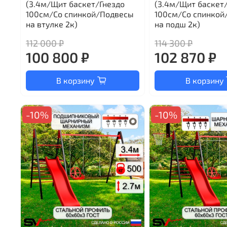
(3.4м/Щит баскет/Гнездо
(3.4м/Щит баскет
100см/Со спинкой/Подвесы
100см/Со спинкой
на втулке 2к)
на подш 2к)
112 000 ₽
114 300 ₽
100 800 ₽
102 870 ₽
В корзину
В корзину
-10%
-10%