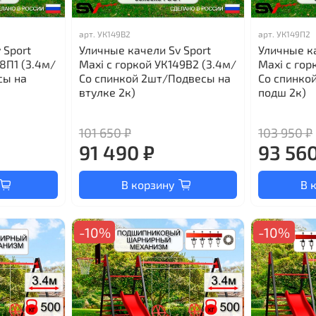
арт.
УК149В2
арт.
УК149П2
 Sport
Уличные качели Sv Sport
Уличные ка
48П1 (3.4м/
Maxi с горкой УК149В2 (3.4м/
Maxi с гор
сы на
Со спинкой 2шт/Подвесы на
Со спинко
втулке 2к)
подш 2к)
101 650 ₽
103 950 ₽
91 490 ₽
93 560
В корзину
В 
-10%
-10%