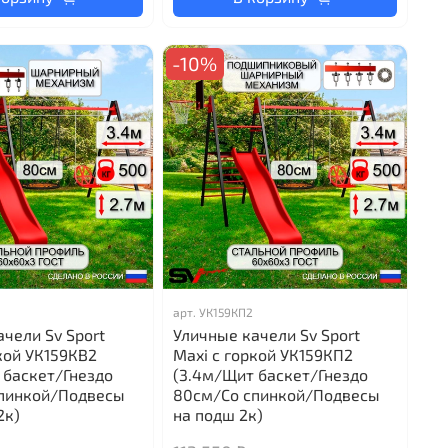
-10%
арт.
УК159КП2
чели Sv Sport
Уличные качели Sv Sport
кой УК159КВ2
Maxi с горкой УК159КП2
 баскет/Гнездо
(3.4м/Щит баскет/Гнездо
пинкой/Подвесы
80см/Со спинкой/Подвесы
2к)
на подш 2к)