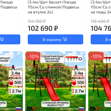
/Гнездо
(3.4м/Щит баскет/Гнездо
(3.4м/Щит
/Подвесы
115см/Со спинкой/Подвесы
115см/Со 
на втулке 2к)
на подш 2к
114 100 ₽
116 400 ₽
102 690 ₽
104 7
В корзину
В 
-10%
-10%