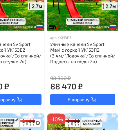
арт.
УК153П2
чели Sv Sport
Уличные качели Sv Sport
кой УК153В2
Maxi с горкой УК153П2
дочка"/Со спинкой/
(3.4м/"Лодочка"/Со спинкой/
а втулке 2к)
Подвесы на подш 2к)
98 300 ₽
0 ₽
88 470 ₽
корзину
В корзину
-10%