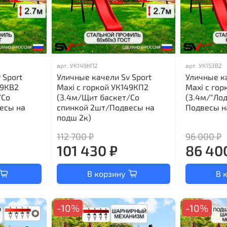
арт.
УК149КП2
арт.
УК153В2
 Sport
Уличные качели Sv Sport
Уличные ка
49КВ2
Maxi с горкой УК149КП2
Maxi с гор
/Со
(3.4м/Щит баскет/Со
(3.4м/"Ло
есы на
спинкой 2шт/Подвесы на
Подвесы н
подш 2к)
112 700 ₽
96 000 ₽
101 430 ₽
86 40
В корзину
В 
-10%
-10%