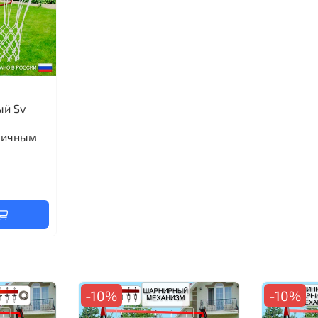
ый Sv
личным
-10%
-10%