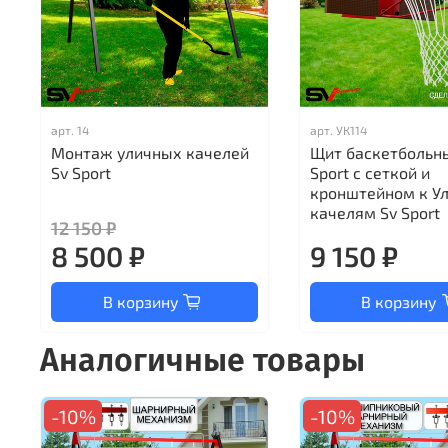
арт.
14
арт.
УК114
Монтаж уличных качелей
Щит баскетбольн
Sv Sport
Sport c сеткой и
кронштейном к У
качелям Sv Sport
12 150 ₽
8 500 ₽
9 150 ₽
В корзину
В корзину
Аналогичные товары
-10%
-10%