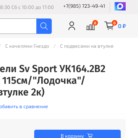
+7(985) 723-49-41
8:30 Сб с 10:00 до 17:00
0
0
0 ₽
С качелями Гнездо
С подвесами на втулке
ели Sv Sport УК164.2В2
о 115см/"Лодочка"/
тулке 2к)
обавить в сравнение
В корзину