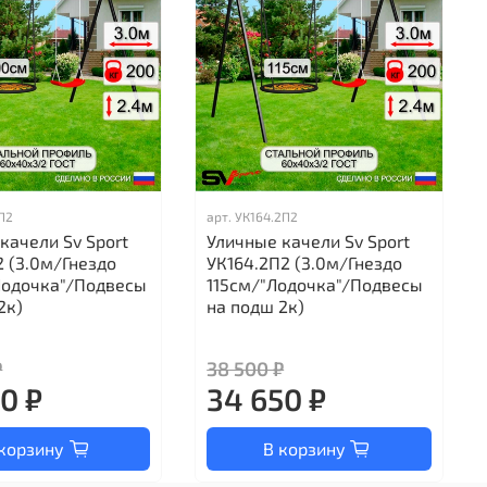
1П2
арт.
УК164.2П2
качели Sv Sport
Уличные качели Sv Sport
2 (3.0м/Гнездо
УК164.2П2 (3.0м/Гнездо
Лодочка"/Подвесы
115см/"Лодочка"/Подвесы
2к)
на подш 2к)
₽
38 500 ₽
0 ₽
34 650 ₽
корзину
В корзину