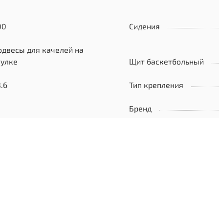
00
Сидения
одвесы для качелей на
тулке
Щит баскетбольный
.6
Тип крепления
Бренд