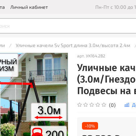
та
Личный кабинет
Пн-Пт с 10:00 до 1
ли
Уличные качели Sv Sport длина 3.0м/высота 2.4м
арт.
УК164.2В2
Уличные кач
(3.0м/Гнезд
Подвесы на в
Д
(0)
-10%