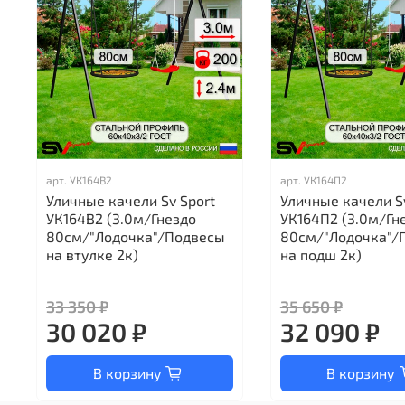
арт.
УК164В2
арт.
УК164П2
Уличные качели Sv Sport
Уличные качели S
УК164В2 (3.0м/Гнездо
УК164П2 (3.0м/Гн
80см/"Лодочка"/Подвесы
80см/"Лодочка"/
на втулке 2к)
на подш 2к)
33 350 ₽
35 650 ₽
30 020 ₽
32 090 ₽
В корзину
В корзину