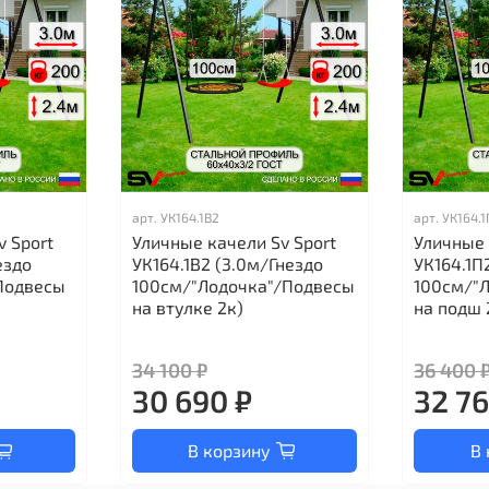
арт.
УК164.1В2
арт.
УК164.
v Sport
Уличные качели Sv Sport
Уличные 
ездо
УК164.1В2 (3.0м/Гнездо
УК164.1П
Подвесы
100см/"Лодочка"/Подвесы
100см/"
на втулке 2к)
на подш 
34 100 ₽
36 400 
30 690 ₽
32 76
В корзину
В 