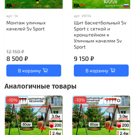
арт.
14
арт.
УК114
Монтаж уличных
Щит баскетбольный Sv
качелей Sv Sport
Sport c сеткой и
кронштейном к
Уличным качелям Sv
Sport
12 150 ₽
8 500 ₽
9 150 ₽
В корзину
В корзину
Аналогичные товары
-10%
-10%