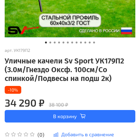
арт.
УК179П2
Уличные качели Sv Sport УК179П2
(3.0м/Гнездо Оксф. 100см/Со
спинкой/Подвесы на подш 2к)
-10%
34 290 ₽
38 100 ₽
В корзину
Добавить в сравнение
(0)