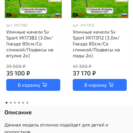
арт.
УК173В2
арт.
УК173П2
Уличные качели Sv
Уличные качели Sv
Sport УК173В2 (3.0м/
Sport УК173П2 (3.0м/
Гнездо 80см/Со
Гнездо 80см/Со
спинкой/Подвесы на
спинкой/Подвесы на
втулке 2к)
подш 2к)
39 000 ₽
41 300 ₽
35 100 ₽
37 170 ₽
В корзину
В корзину
Описание
Данная модель отлично подойдет для детей и
подростков.