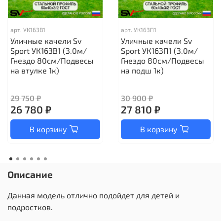
арт.
УК163В1
арт.
УК163П1
Уличные качели Sv
Уличные качели Sv
Sport УК163В1 (3.0м/
Sport УК163П1 (3.0м/
Гнездо 80см/Подвесы
Гнездо 80см/Подвесы
на втулке 1к)
на подш 1к)
29 750 ₽
30 900 ₽
26 780 ₽
27 810 ₽
В корзину
В корзину
Описание
Данная модель отлично подойдет для детей и
подростков.