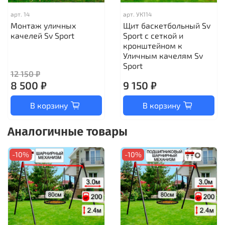
арт.
14
арт.
УК114
Монтаж уличных
Щит баскетбольный Sv
качелей Sv Sport
Sport c сеткой и
кронштейном к
Уличным качелям Sv
Sport
12 150 ₽
8 500 ₽
9 150 ₽
В корзину
В корзину
Аналогичные товары
-10%
-10%