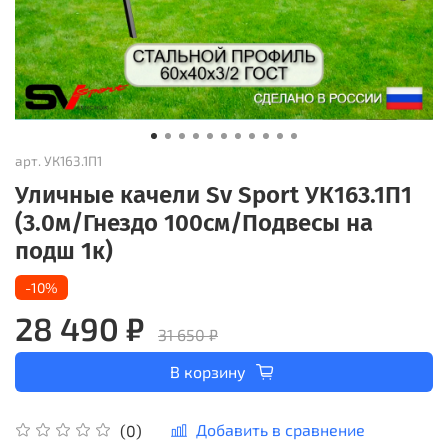
арт.
УК163.1П1
Уличные качели Sv Sport УК163.1П1
(3.0м/Гнездо 100см/Подвесы на
подш 1к)
-10%
28 490 ₽
31 650 ₽
В корзину
Добавить в сравнение
(0)