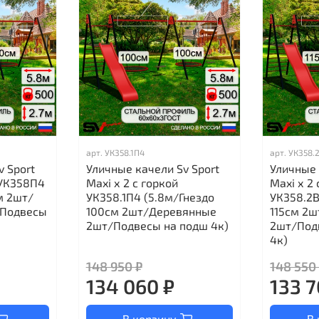
арт.
УК358.1П4
арт.
УК358.
v Sport
Уличные качели Sv Sport
Уличные 
 УК358П4
Maxi х 2 с горкой
Maxi х 2 
м 2шт/
УК358.1П4 (5.8м/Гнездо
УК358.2В
/Подвесы
100см 2шт/Деревянные
115см 2
2шт/Подвесы на подш 4к)
2шт/Под
4к)
148 950 ₽
148 550
134 060 ₽
133 7
В корзину
В 