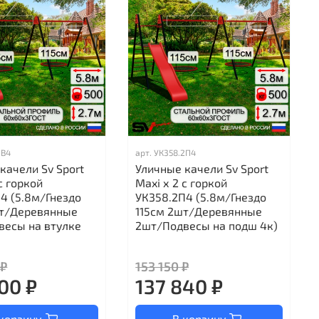
2В4
арт.
УК358.2П4
качели Sv Sport
Уличные качели Sv Sport
с горкой
Maxi х 2 с горкой
4 (5.8м/Гнездо
УК358.2П4 (5.8м/Гнездо
шт/Деревянные
115см 2шт/Деревянные
весы на втулке
2шт/Подвесы на подш 4к)
 ₽
153 150 ₽
00 ₽
137 840 ₽
корзину
В корзину