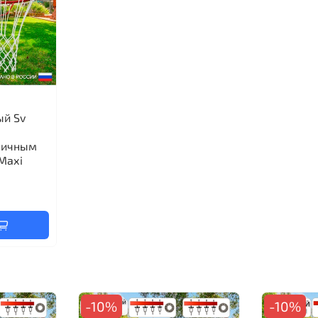
ый Sv
личным
Maхi
-10%
-10%