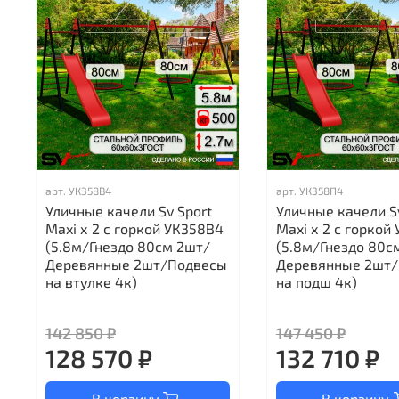
арт.
УК358В4
арт.
УК358П4
Уличные качели Sv Sport
Уличные качели S
Maxi х 2 с горкой УК358В4
Maxi х 2 с горкой
(5.8м/Гнездо 80см 2шт/
(5.8м/Гнездо 80с
Деревянные 2шт/Подвесы
Деревянные 2шт
на втулке 4к)
на подш 4к)
142 850 ₽
147 450 ₽
128 570 ₽
132 710 ₽
В корзину
В корзину