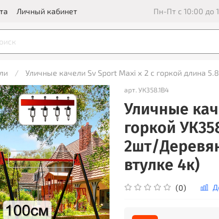
та
Личный кабинет
Пн-Пт с 10:00 до 1
ли
Уличные качели Sv Sport Maxi х 2 с горкой длина 5.
арт.
УК358.1В4
Уличные каче
горкой УК358
2шт/Деревя
втулке 4к)
Д
(0)