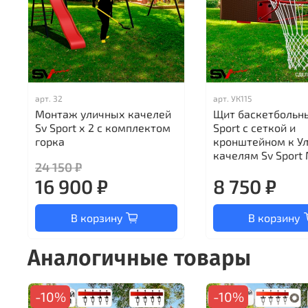
арт.
32
арт.
УК115
Монтаж уличных качелей
Щит баскетбольн
Sv Sport х 2 с комплектом
Sport c сеткой и
горка
кронштейном к У
качелям Sv Sport 
24 150 ₽
16 900 ₽
8 750 ₽
В корзину
В корзину
Аналогичные товары
-10%
-10%