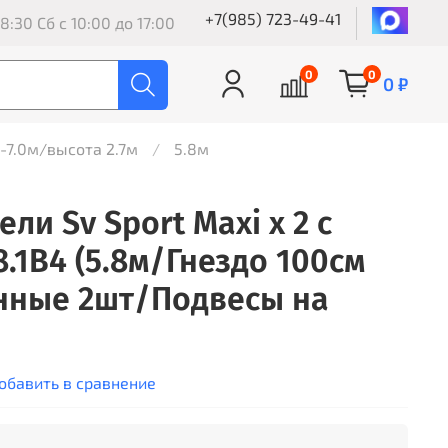
+7(985) 723-49-41
8:30 Сб с 10:00 до 17:00
0
0
0 ₽
8-7.0м/высота 2.7м
5.8м
ли Sv Sport Maxi х 2 с
.1В4 (5.8м/Гнездо 100см
нные 2шт/Подвесы на
обавить в сравнение