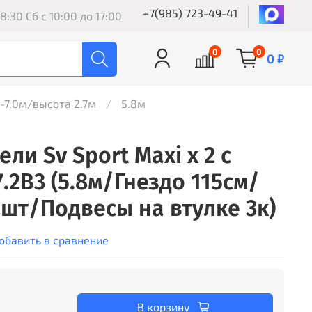
+7(985) 723-49-41
8:30 Сб с 10:00 до 17:00
0
0
0 ₽
8-7.0м/высота 2.7м
5.8м
ли Sv Sport Maxi х 2 с
.2В3 (5.8м/Гнездо 115см/
2шт/Подвесы на втулке 3к)
обавить в сравнение
В корзину