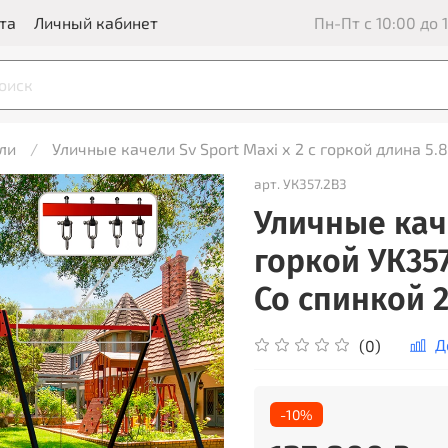
та
Личный кабинет
Пн-Пт с 10:00 до 1
ли
Уличные качели Sv Sport Maxi х 2 с горкой длина 5.
арт.
УК357.2В3
Уличные каче
горкой УК357
Со спинкой 
Д
(0)
-10%