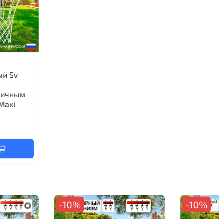
ый Sv
личным
Maхi
-10%
-10%