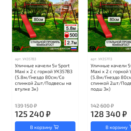
арт.
УК357В3
арт.
УК357П3
Уличные качели Sv Sport
Уличные качели S
Maxi х 2 с горкой УК357В3
Maxi х 2 с горкой
(5.8м/Гнездо 80см/Со
(5.8м/Гнездо 80с
спинкой 2шт/Подвесы на
спинкой 2шт/Под
втулке 3к)
подш 3к)
139 150 ₽
142 600 ₽
125 240 ₽
128 340 ₽
В корзину
В корзину