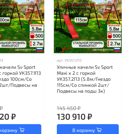
П3
арт.
УК357.2П3
качели Sv Sport
Уличные качели Sv Sport
 с горкой УК357.1П3
Maxi х 2 с горкой
ездо 100см/Со
УК357.2П3 (5.8м/Гнездо
 2шт/Подвесы на
115см/Со спинкой 2шт/
Подвесы на подш 3к)
 ₽
145 450 ₽
20 ₽
130 910 ₽
корзину
В корзину