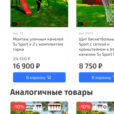
арт.
32
арт.
УК115
Монтаж уличных качелей
Щит баскетбольн
Sv Sport х 2 с комплектом
Sport c сеткой и
горка
кронштейном к У
качелям Sv Sport 
24 150 ₽
16 900 ₽
8 750 ₽
В корзину
В корзину
Аналогичные товары
-10%
-10%