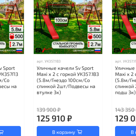
арт.
УК357.1В3
арт.
УК357.1
v Sport
Уличные качели Sv Sport
Уличные 
 УК357П3
Maxi х 2 с горкой УК357.1В3
Maxi х 2
м/Со
(5.8м/Гнездо 100см/Со
(5.8м/Гн
весы на
спинкой 2шт/Подвесы на
спинкой
втулке 3к)
подш 3к)
139 900 ₽
143 350
125 910 ₽
129 0
В корзину
В 