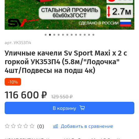
арт.
УК353П4
Уличные качели Sv Sport Maxi х 2 с
горкой УК353П4 (5.8м/"Лодочка"
4шт/Подвесы на подш 4к)
-10%
116 600 ₽
129 550 ₽
В корзину
Добавить в сравнение
(0)