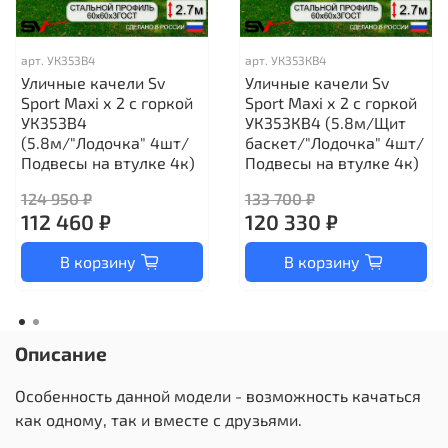
арт.
УК353В4
арт.
УК353КВ4
Уличные качели Sv
Уличные качели Sv
Sport Maxi х 2 с горкой
Sport Maxi х 2 с горкой
УК353В4
УК353КВ4 (5.8м/Щит
(5.8м/"Лодочка" 4шт/
баскет/"Лодочка" 4шт/
Подвесы на втулке 4к)
Подвесы на втулке 4к)
124 950 ₽
133 700 ₽
112 460 ₽
120 330 ₽
В корзину
В корзину
Описание
Особенность данной модели - возможность качаться
как одному, так и вместе с друзьями.