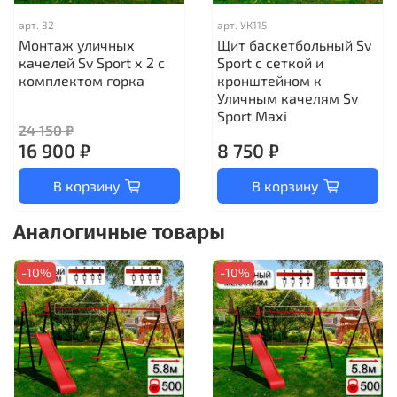
арт.
32
арт.
УК115
Монтаж уличных
Щит баскетбольный Sv
качелей Sv Sport х 2 с
Sport c сеткой и
комплектом горка
кронштейном к
Уличным качелям Sv
Sport Maхi
24 150 ₽
16 900 ₽
8 750 ₽
В корзину
В корзину
Аналогичные товары
-10%
-10%