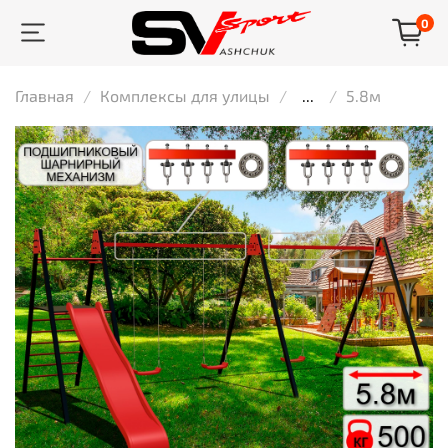
0
Главная
Комплексы для улицы
...
5.8м