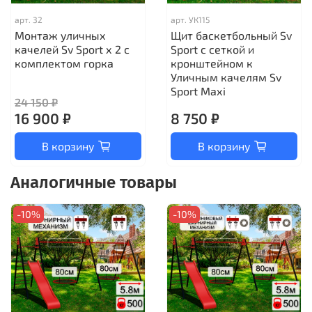
арт.
32
арт.
УК115
Монтаж уличных
Щит баскетбольный Sv
качелей Sv Sport х 2 с
Sport c сеткой и
комплектом горка
кронштейном к
Уличным качелям Sv
Sport Maхi
24 150 ₽
16 900 ₽
8 750 ₽
В корзину
В корзину
Аналогичные товары
-10%
-10%