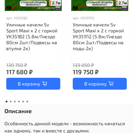
арт.
УК351В2
арт.
УК351П2
Уличные качели Sv
Уличные качели Sv
Sport Maxi х 2 с горкой
Sport Maxi х 2 с горкой
УК351В2 (5.8м/Гнездо
УК351П2 (5.8м/Гнездо
80см 2шт/Подвесы на
80см 2шт/Подвесы на
втулке 2к)
подш 2к)
130 750 ₽
133 050 ₽
117 680 ₽
119 750 ₽
В корзину
В корзину
Описание
Особенность данной модели - возможность качаться
как одному, так и вместе с друзьями.