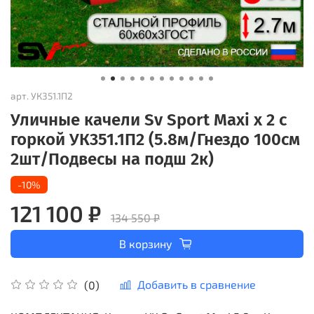
арт.
УК351.1П2
Уличные качели Sv Sport Maxi х 2 с
горкой УК351.1П2 (5.8м/Гнездо 100см
2шт/Подвесы на подш 2к)
-10%
121 100 ₽
134 550 ₽
В корзину
Добавить в сравнение
(0)