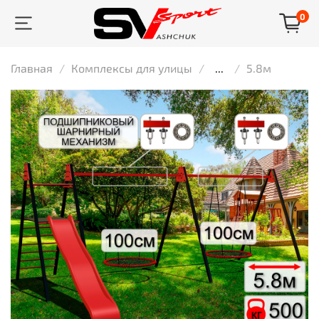
0
Главная
Комплексы для улицы
...
5.8м