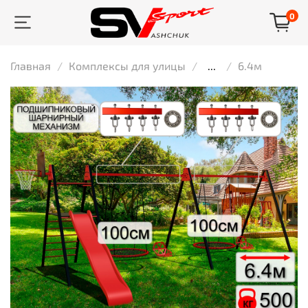
0
Главная
Комплексы для улицы
...
6.4м