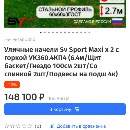
арт.
УК360.4КП4
Уличные качели Sv Sport Maxi х 2 с
горкой УК360.4КП4 (6.4м/Щит
баскет/Гнездо 100см 2шт/Со
спинкой 2шт/Подвесы на подш 4к)
-10%
148 100 ₽
164 550 ₽
В корзину
Добавить в сравнение
(0)