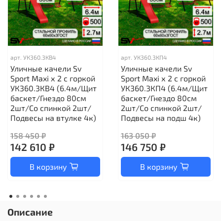
арт.
УК360.3КВ4
арт.
УК360.3КП4
Уличные качели Sv
Уличные качели Sv
Sport Maxi х 2 с горкой
Sport Maxi х 2 с горкой
УК360.3КВ4 (6.4м/Щит
УК360.3КП4 (6.4м/Щит
баскет/Гнездо 80см
баскет/Гнездо 80см
2шт/Со спинкой 2шт/
2шт/Со спинкой 2шт/
Подвесы на втулке 4к)
Подвесы на подш 4к)
158 450 ₽
163 050 ₽
142 610 ₽
146 750 ₽
В корзину
В корзину
Описание