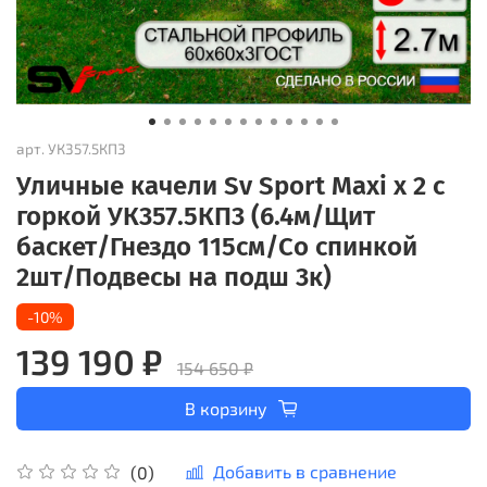
арт.
УК357.5КП3
Уличные качели Sv Sport Maxi х 2 с
горкой УК357.5КП3 (6.4м/Щит
баскет/Гнездо 115см/Со спинкой
2шт/Подвесы на подш 3к)
-10%
139 190 ₽
154 650 ₽
В корзину
Добавить в сравнение
(0)