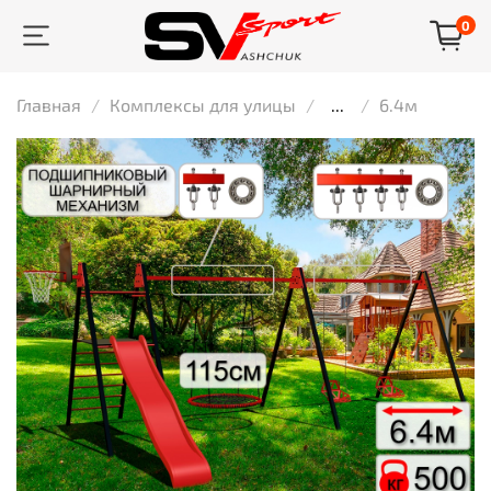
0
Главная
Комплексы для улицы
...
6.4м