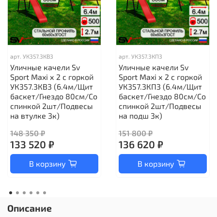
арт.
УК357.3КВ3
арт.
УК357.3КП3
Уличные качели Sv
Уличные качели Sv
Sport Maxi х 2 с горкой
Sport Maxi х 2 с горкой
УК357.3КВ3 (6.4м/Щит
УК357.3КП3 (6.4м/Щит
баскет/Гнездо 80см/Со
баскет/Гнездо 80см/Со
спинкой 2шт/Подвесы
спинкой 2шт/Подвесы
на втулке 3к)
на подш 3к)
148 350 ₽
151 800 ₽
133 520 ₽
136 620 ₽
В корзину
В корзину
Описание