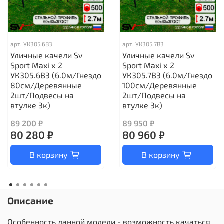
арт.
УК305.6В3
арт.
УК305.7В3
Уличные качели Sv
Уличные качели Sv
Sport Maxi х 2
Sport Maxi х 2
УК305.6В3 (6.0м/Гнездо
УК305.7В3 (6.0м/Гнездо
80см/Деревянные
100см/Деревянные
2шт/Подвесы на
2шт/Подвесы на
втулке 3к)
втулке 3к)
89 200 ₽
89 950 ₽
80 280 ₽
80 960 ₽
В корзину
В корзину
Описание
Особенность данной модели - возможность качаться