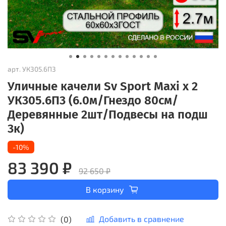
арт.
УК305.6П3
Уличные качели Sv Sport Maxi х 2
УК305.6П3 (6.0м/Гнездо 80см/
Деревянные 2шт/Подвесы на подш
3к)
-10%
83 390 ₽
92 650 ₽
В корзину
Добавить в сравнение
(0)