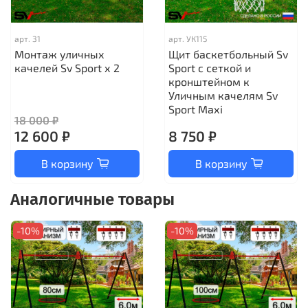
арт.
31
арт.
УК115
Монтаж уличных
Щит баскетбольный Sv
качелей Sv Sport х 2
Sport c сеткой и
кронштейном к
Уличным качелям Sv
Sport Maхi
18 000 ₽
12 600 ₽
8 750 ₽
В корзину
В корзину
Аналогичные товары
-10%
-10%