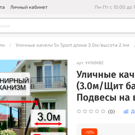
та
Личный кабинет
Пн-Пт с 10:00 до 1
ли
Уличные качели Sv Sport длина 3.0м/высота 2.4м
арт.
УК168КВ2
Уличные кач
(3.0м/Щит б
Подвесы на в
Д
(0)
-10%