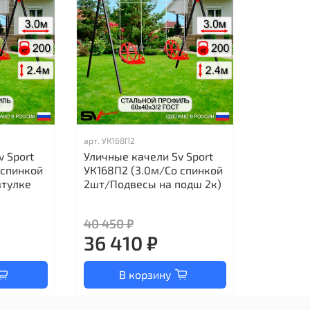
арт.
УК168П2
v Sport
Уличные качели Sv Sport
 спинкой
УК168П2 (3.0м/Со спинкой
втулке
2шт/Подвесы на подш 2к)
40 450 ₽
36 410 ₽
В корзину