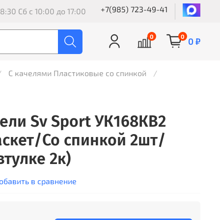
+7(985) 723-49-41
8:30 Сб с 10:00 до 17:00
0
0
0 ₽
С качелями Пластиковые со спинкой
ели Sv Sport УК168КВ2
аскет/Со спинкой 2шт/
тулке 2к)
обавить в сравнение