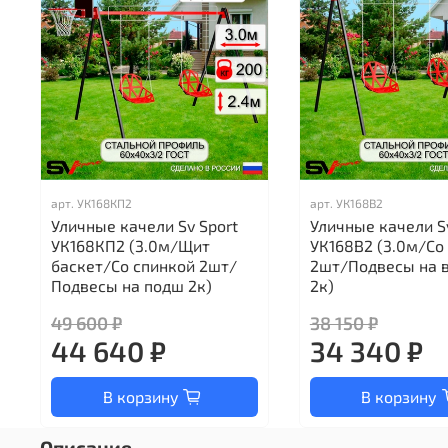
арт.
УК168КП2
арт.
УК168В2
Уличные качели Sv Sport
Уличные качели S
УК168КП2 (3.0м/Щит
УК168В2 (3.0м/Со
баскет/Со спинкой 2шт/
2шт/Подвесы на 
Подвесы на подш 2к)
2к)
49 600 ₽
38 150 ₽
44 640 ₽
34 340 ₽
В корзину
В корзину
Описание