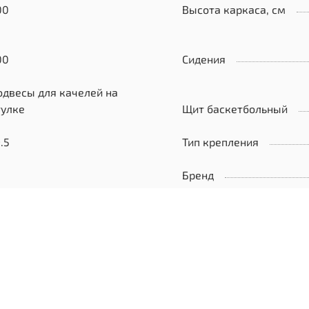
00
Высота каркаса, см
00
Сидения
одвесы для качелей на
тулке
Щит баскетбольный
.5
Тип крепления
Бренд