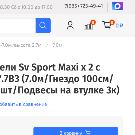
+7(985) 723-49-41
8:30 Сб с 10:00 до 17:00
0
0
0 ₽
8-7.0м/высота 2.7м
7.0м
ли Sv Sport Maxi х 2 с
.7В3 (7.0м/Гнездо 100см/
2шт/Подвесы на втулке 3к)
обавить в сравнение
В корзину