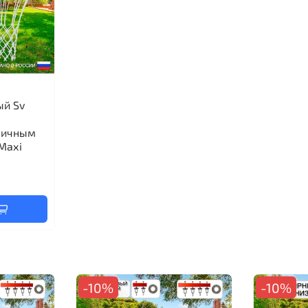
ый Sv
личным
Maхi
-10%
-10%