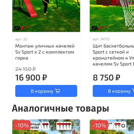
арт.
32
арт.
УК115
Монтаж уличных качелей
Щит баскетбольн
Sv Sport х 2 с комплектом
Sport c сеткой и
горка
кронштейном к У
качелям Sv Sport 
24 150 ₽
16 900 ₽
8 750 ₽
В корзину
В корзину
Аналогичные товары
-10%
-10%