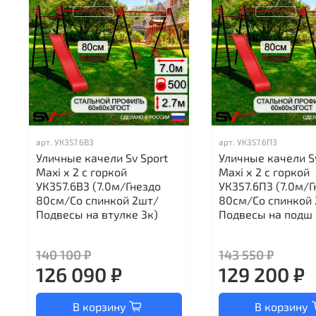
арт.
УК357.6В3
арт.
УК357.6П3
Уличные качели Sv Sport
Уличные качели S
Maxi х 2 с горкой
Maxi х 2 с горкой
УК357.6В3 (7.0м/Гнездо
УК357.6П3 (7.0м/Г
80см/Со спинкой 2шт/
80см/Со спинкой
Подвесы на втулке 3к)
Подвесы на подш 
140 100 ₽
143 550 ₽
126 090 ₽
129 200 ₽
В корзину
В корзину