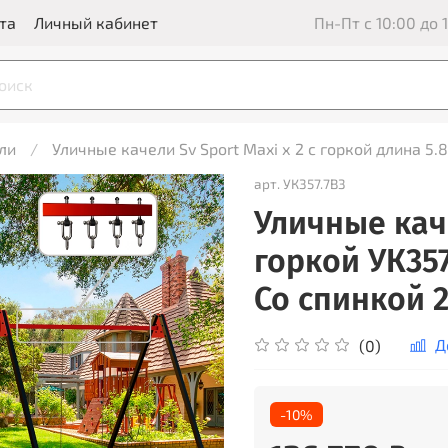
та
Личный кабинет
Пн-Пт с 10:00 до 1
ли
Уличные качели Sv Sport Maxi х 2 с горкой длина 5.
арт.
УК357.7В3
Уличные каче
горкой УК357
Со спинкой 
Д
(0)
-10%