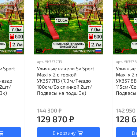
арт.
УК357.7П3
арт.
УК357.
v Sport
Уличные качели Sv Sport
Уличные 
Maxi х 2 с горкой
Maxi х 2 
нездо
УК357.7П3 (7.0м/Гнездо
УК357.8В
 2шт/
100см/Со спинкой 2шт/
115см/Со
3к)
Подвесы на подш 3к)
Подвесы 
144 300 ₽
142 950
129 870 ₽
128 6
В корзину
В 