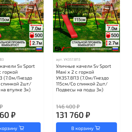
8В3
арт.
УК357.8П3
качели Sv Sport
Уличные качели Sv Sport
с горкой
Maxi х 2 с горкой
3 (7.0м/Гнездо
УК357.8П3 (7.0м/Гнездо
 спинкой 2шт/
115см/Со спинкой 2шт/
на втулке 3к)
Подвесы на подш 3к)
 ₽
146 400 ₽
60 ₽
131 760 ₽
корзину
В корзину