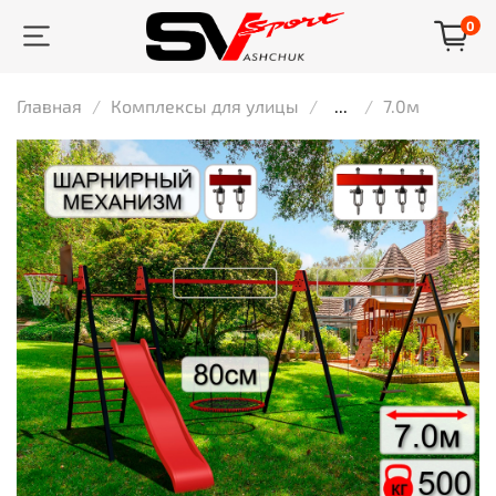
0
Главная
Комплексы для улицы
...
7.0м