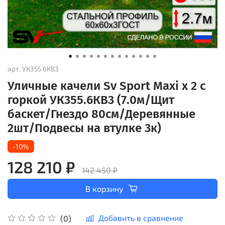
арт.
УК355.6КВ3
Уличные качели Sv Sport Maxi х 2 с
горкой УК355.6КВ3 (7.0м/Щит
баскет/Гнездо 80см/Деревянные
2шт/Подвесы на втулке 3к)
-10%
128 210 ₽
142 450 ₽
В корзину
Добавить в сравнение
(0)