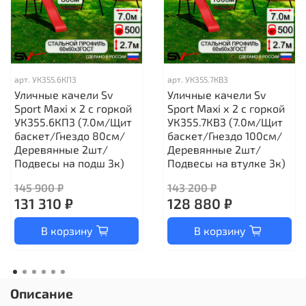
арт.
УК355.6КП3
арт.
УК355.7КВ3
Уличные качели Sv
Уличные качели Sv
Sport Maxi х 2 с горкой
Sport Maxi х 2 с горкой
УК355.6КП3 (7.0м/Щит
УК355.7КВ3 (7.0м/Щит
баскет/Гнездо 80см/
баскет/Гнездо 100см/
Деревянные 2шт/
Деревянные 2шт/
Подвесы на подш 3к)
Подвесы на втулке 3к)
145 900 ₽
143 200 ₽
131 310 ₽
128 880 ₽
В корзину
В корзину
Описание