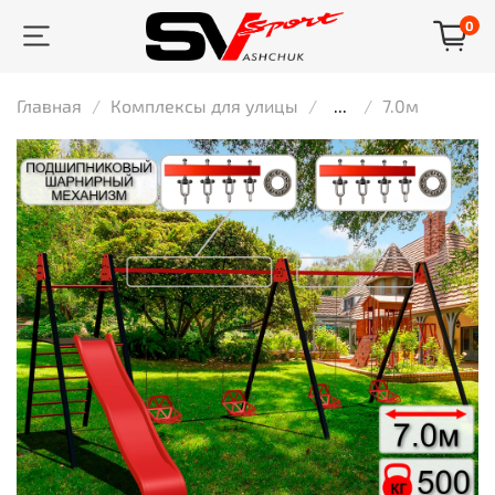
0
Главная
Комплексы для улицы
...
7.0м