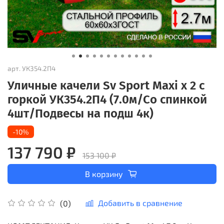
арт.
УК354.2П4
Уличные качели Sv Sport Maxi х 2 с
горкой УК354.2П4 (7.0м/Со спинкой
4шт/Подвесы на подш 4к)
-10%
137 790 ₽
153 100 ₽
В корзину
Добавить в сравнение
(0)