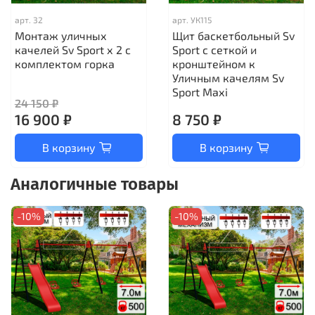
арт.
32
арт.
УК115
Монтаж уличных
Щит баскетбольный Sv
качелей Sv Sport х 2 с
Sport c сеткой и
комплектом горка
кронштейном к
Уличным качелям Sv
Sport Maхi
24 150 ₽
16 900 ₽
8 750 ₽
В корзину
В корзину
Аналогичные товары
-10%
-10%