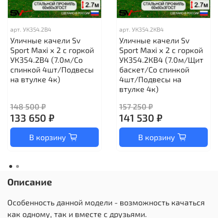
арт.
УК354.2В4
арт.
УК354.2КВ4
Уличные качели Sv
Уличные качели Sv
Sport Maxi х 2 с горкой
Sport Maxi х 2 с горкой
УК354.2В4 (7.0м/Со
УК354.2КВ4 (7.0м/Щит
спинкой 4шт/Подвесы
баскет/Со спинкой
на втулке 4к)
4шт/Подвесы на
втулке 4к)
148 500 ₽
157 250 ₽
133 650 ₽
141 530 ₽
В корзину
В корзину
Описание
Особенность данной модели - возможность качаться
как одному, так и вместе с друзьями.