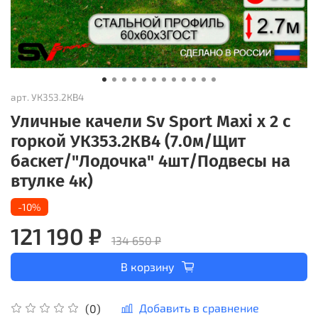
арт.
УК353.2КВ4
Уличные качели Sv Sport Maxi х 2 с
горкой УК353.2КВ4 (7.0м/Щит
баскет/"Лодочка" 4шт/Подвесы на
втулке 4к)
-10%
121 190 ₽
134 650 ₽
В корзину
Добавить в сравнение
(0)