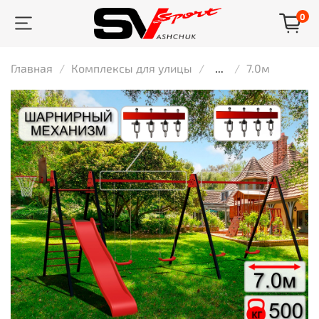
0
Главная
Комплексы для улицы
...
7.0м